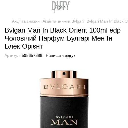
Акції та знижки
Акції та знижки Bvlgari
Bvlgari Man In Black 
Bvlgari Man In Black Orient 100ml edp
Чоловічий Парфум Булгарі Мен Ін
Блек Орієнт
Артикул:
595657388
Написати відгук