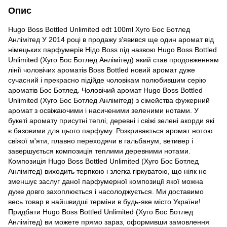
Опис
Hugo Boss Bottled Unlimited edt 100ml Хуго Бос Ботлед
Анлімітед У 2014 році в продажу з'явився ще один аромат від
німецьких парфумерів Нідо Воѕѕ під назвою Hugo Boss Bottled
Unlimited (Хуго Бос Ботлед Анлімітед) який став продовженням
лінії чоловічих ароматів Boss Bottled новий аромат дуже
сучасний і прекрасно підійде чоловікам полюбившим серію
ароматів Бос Ботлед. Чоловічий аромат Hugo Boss Bottled
Unlimited (Хуго Бос Ботлед Анлімітед) з сімейства фужерний
аромат з освіжаючими і насиченими зеленими нотами. У
букеті аромату присутні теплі, деревні і свіжі зелені акорди які
є базовими для цього парфуму. Розкривається аромат нотою
свіжої м'яти, плавно переходячи в гальбанум, ветивер і
завершується композиція теплими деревними нотами.
Композиція Hugo Boss Bottled Unlimited (Хуго Бос Ботлед
Анлімітед) виходить терпкою і злегка гіркуватою, що ніяк не
зменшує заслуг даної парфумерної композиції якої можна
дуже довго захоплюється і насолоджується. Ми доставимо
весь товар в найшвидші терміни в будь-яке місто України!
Придбати Hugo Boss Bottled Unlimited (Хуго Бос Ботлед
Анлімітед) ви можете прямо зараз, оформивши замовлення