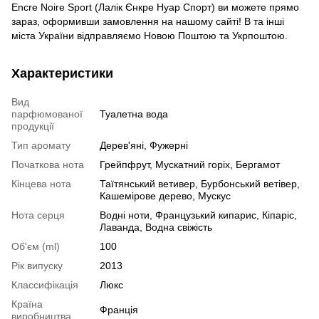
Encre Noire Sport (Лалік Єнкре Нуар Спорт) ви можете прямо
зараз, оформивши замовлення на нашому сайті! В та інші
міста України відправляємо Новою Поштою та Укрпоштою.
Характеристики
Вид
парфюмованої
Туалетна вода
продукції
Тип аромату
Дерев'яні, Фужерні
Початкова нота
Грейпфрут, Мускатний горіх, Бергамот
Кінцева нота
Таїтянський ветивер, Бурбонський ветівер,
Кашемірове дерево, Мускус
Нота серця
Водні ноти, Французький кипарис, Кіпаріс,
Лаванда, Водна свіжість
Об'єм (ml)
100
Рік випуску
2013
Классифікація
Люкс
Країна
Франція
виробництва