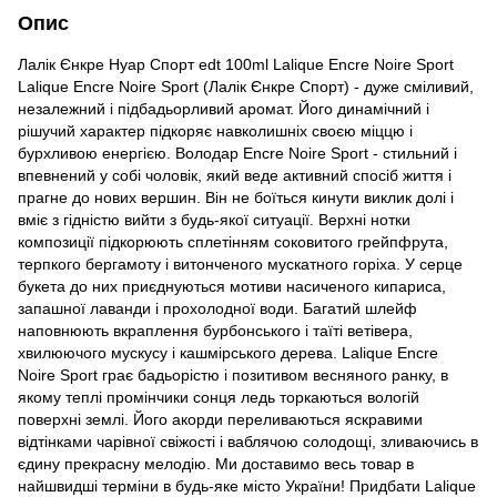
Опис
Лалік Єнкре Нуар Спорт edt 100ml Lalique Encre Noire Sport
Lalique Encre Noire Sport (Лалік Єнкре Спорт) - дуже сміливий,
незалежний і підбадьорливий аромат. Його динамічний і
рішучий характер підкоряє навколишніх своєю міццю і
бурхливою енергією. Володар Encre Noire Sport - стильний і
впевнений у собі чоловік, який веде активний спосіб життя і
прагне до нових вершин. Він не боїться кинути виклик долі і
вміє з гідністю вийти з будь-якої ситуації. Верхні нотки
композиції підкорюють сплетінням соковитого грейпфрута,
терпкого бергамоту і витонченого мускатного горіха. У серце
букета до них приєднуються мотиви насиченого кипариса,
запашної лаванди і прохолодної води. Багатий шлейф
наповнюють вкраплення бурбонського і таїті ветівера,
хвилюючого мускусу і кашмірського дерева. Lalique Encre
Noire Sport грає бадьорістю і позитивом весняного ранку, в
якому теплі промінчики сонця ледь торкаються вологій
поверхні землі. Його акорди переливаються яскравими
відтінками чарівної свіжості і ваблячою солодощі, зливаючись в
єдину прекрасну мелодію. Ми доставимо весь товар в
найшвидші терміни в будь-яке місто України! Придбати Lalique