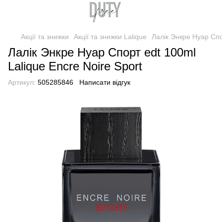
Акції та знижки
Акції та знижки Lalique
Лалік Энкре Нуар Спо
Лалік Энкре Нуар Спорт edt 100ml
Lalique Encre Noire Sport
Артикул:
505285846
Написати відгук