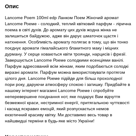
Опис
Lancome Poem 100ml edp Ланком Поем Жіночий аромат
Lancomе Роеме - солодкий, теплий квітковий парфум - лірична
поема в світі духів. До аромату цих духів жодна жінка не
залишиться байдужою, адже він дарує шматочок щастя і
натхнення. Особливість аромату полягає в тому, що він тонко
поєднує аромати гімалайського блакитного маку і міцних
дурману. У серце ховаються квіти троянди, нарцисів і фрезії.
Завершується Lancomе Роеме солодкими есенціями ванілі.
Парфум адресований всім жінкам, яким подобаються солодкі
виразні аромати. Парфум можна використовувати протягом
цілого дня. Lancomе Роеме підійде для більш прохолодної
пори року, даруючи атмосферу спокою і затишку. Придбайте в
нашому інтернет магазині Lancomе Роеме і спробуйте
неперевершене поєднання нот, яке подарує Вам відчуття
безмежної краси, нестримної енергії, притягальною чуттєвості
і каскад яскравих емоцій, який розпускається немов
екзотичний красиву квітку. Ми доставимо весь товар в
найшвидші терміни в будь-яке місто України!