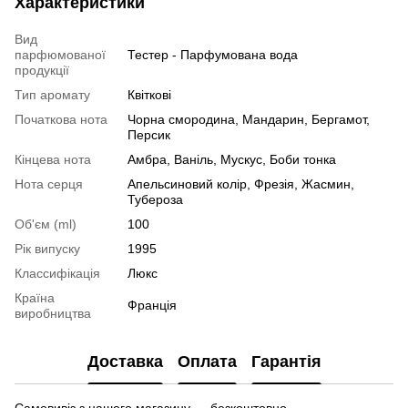
Характеристики
Вид
парфюмованої
Тестер - Парфумована вода
продукції
Тип аромату
Квіткові
Початкова нота
Чорна смородина, Мандарин, Бергамот,
Персик
Кінцева нота
Амбра, Ваніль, Мускус, Боби тонка
Нота серця
Апельсиновий колір, Фрезія, Жасмин,
Тубероза
Об'єм (ml)
100
Рік випуску
1995
Классифікація
Люкс
Країна
Франція
виробництва
Доставка
Оплата
Гарантія
Самовивіз з нашого магазину — безкоштовно.