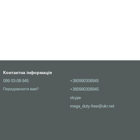
Контактна інформація
099 03-08-945
+380990308945
+380990308945
Передзвонити вам?
skype
mega_duty-free@ukr.net