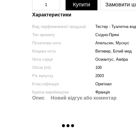
Купити
Замовити ш
Характеристики
Вид парфюмованої продукції
Тестер - Туалетна во
Тип аромату
Східно-Пряні
Початкова нота
Апельсин, Мускус
Кінцева нота
Ветивер, Білий мед
Нота серця
Османтус, Амбра
Об'єм (ml)
100
Рік випуску
2003
Классифікація
Оригінал
Країна виробництва
Франція
Опис
Новий відгук або коментар