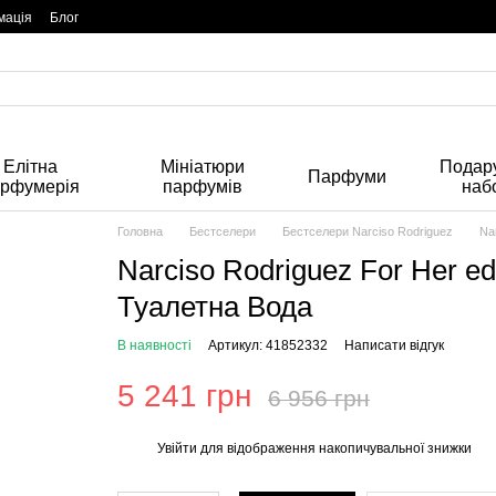
мація
Блог
Елітна
Мініатюри
Подару
Парфуми
арфумерія
парфумів
наб
Головна
Бестселери
Бестселери Narciso Rodriguez
Na
Narciso Rodriguez For Her e
Туалетна Вода
В наявності
Артикул: 41852332
Написати відгук
5 241 грн
6 956 грн
Увійти
для відображення накопичувальної знижки
%