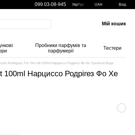
099 03-08-945
Укр
Рус
UAH
Вхід
Мій кошик
нкові
Пробники парфумів та
Тестери
ори
парфумерії
rciso Rodriguez For Her edt 100ml Нарциссо Родрігез Фо Хе Туалетна Вода
dt 100ml Нарциссо Родрігез Фо Хе