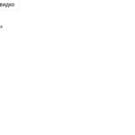
видко
да