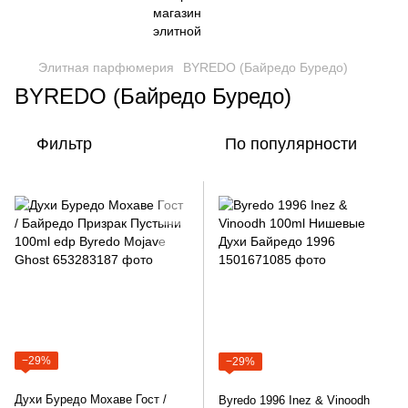
Элитная парфюмерия
BYREDO (Байредо Буредо)
BYREDO (Байредо Буредо)
Фильтр
По популярности
−29%
−29%
Духи Буредо Мохаве Гост /
Byredo 1996 Inez & Vinoodh