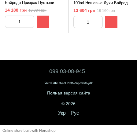
Байредо Призрак Пустыни
100ml Нишевые Духи Байредо
100ml edp Byredo Mojave Ghost
1996
14 188 грн
13 604 грн
19 984 грн
19 160 грн
099 03-08-945
Контактная информация
Полная версия сайта
© 2026
Укр
Рус
Online store built with Horoshop