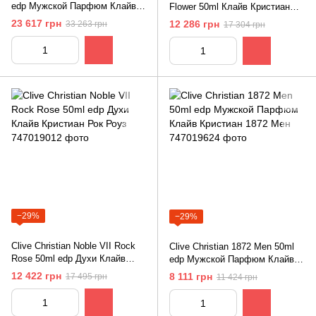
edр Мужской Парфюм Клайв
Flower 50ml Клайв Кристиан
Кристиан V
Космос Флауэр /Космический
23 617 грн
12 286 грн
33 263 грн
17 304 грн
Цветок
−29%
−29%
Clive Christian Noble VII Rock
Clive Christian 1872 Men 50ml
Rose 50ml edр Духи Клайв
edр Мужской Парфюм Клайв
Кристиан Рок Роуз
Кристиан 1872 Мен
12 422 грн
8 111 грн
17 495 грн
11 424 грн