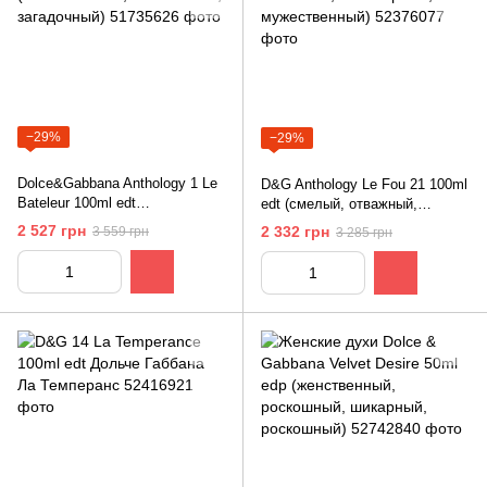
−29%
−29%
Dolce&Gabbana Anthology 1 Le
D&G Anthology Le Fou 21 100ml
Bateleur 100ml edt
edt (смелый, отважный,
(таинственный, изысканный,
авантюрный, мужественный)
2 527 грн
2 332 грн
3 559 грн
3 285 грн
загадочный)