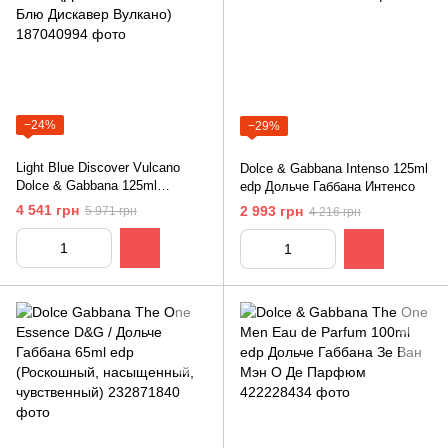
−24%
−29%
Light Blue Discover Vulcano
Dolce & Gabbana Intenso 125ml
Dolce & Gabbana 125ml
edp Дольче Габбана Интенсо
(Дольче Габбана Лайт Блю
4 541 грн
2 993 грн
5 971 грн
4 216 грн
Дискавер Вулкано)