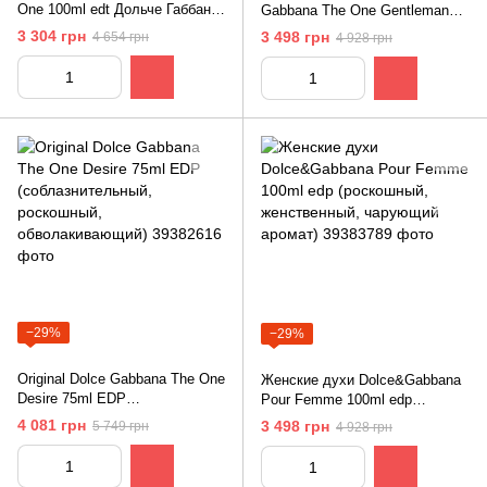
One 100ml edt Дольче Габбана
Gabbana The One Gentleman
Зе Ван Мужской
(изысканный, мужественный,
3 304 грн
3 498 грн
4 654 грн
4 928 грн
непревзойдённый аромат)
−29%
−29%
Original Dolce Gabbana The One
Женские духи Dolce&Gabbana
Desire 75ml EDP
Pour Femme 100ml edp
(соблазнительный, роскошный,
(роскошный, женственный,
4 081 грн
3 498 грн
5 749 грн
4 928 грн
обволакивающий)
чарующий аромат)