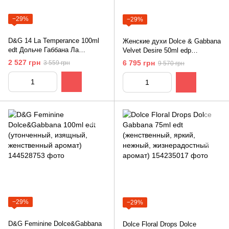
−29%
−29%
D&G 14 La Temperance 100ml
Женские духи Dolce & Gabbana
edt Дольче Габбана Ла
Velvet Desire 50ml edp
Темперанс
(женственный, роскошный,
2 527 грн
6 795 грн
3 559 грн
9 570 грн
шикарный, роскошный)
−29%
−29%
D&G Feminine Dolce&Gabbana
Dolce Floral Drops Dolce