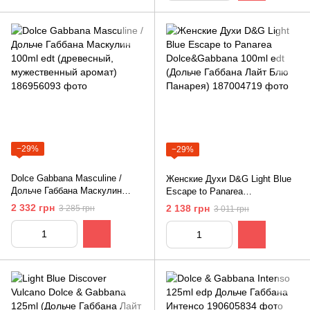
−29%
−29%
Dolce Gabbana Masculine /
Женские Духи D&G Light Blue
Дольче Габбана Маскулин
Escape to Panarea
100ml edt (древесный,
Dolce&Gabbana 100ml edt
2 332 грн
2 138 грн
3 285 грн
3 011 грн
мужественный аромат)
(Дольче Габбана Лайт Блю
Панарея)