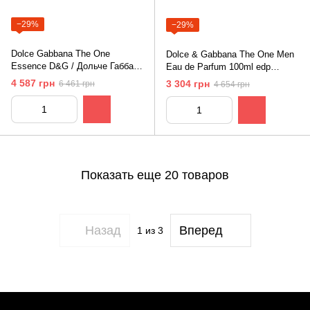
−29%
−29%
Dolce Gabbana The One
Dolce & Gabbana The One Men
Essence D&G / Дольче Габбана
Eau de Parfum 100ml edp
65ml edp (Роскошный,
Дольче Габбана Зе Ван Мэн О
4 587 грн
3 304 грн
6 461 грн
4 654 грн
насыщенный, чувственный)
Де Парфюм
Показать еще 20 товаров
Назад
Вперед
1
из 3