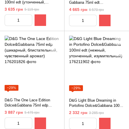
100ml edt (утонченный,
Gabbana 75ml edt
изящный, женственный
(женственный, яркий, нежный,
3 635 грн
4 665 грн
5 119 грн
6 570 грн
аромат)
жизнерадостный аромат)
−29%
−29%
D&G The One Lace Edition
D&G Light Blue Dreaming in
Dolce&Gabbana 75ml edp
Portofino Dolce&Gabbana 100ml
(шикарный, блистательный,
edt (нежный, утонченный,
3 887 грн
2 332 грн
5 475 грн
3 285 грн
чувственный аромат)
изумительный)