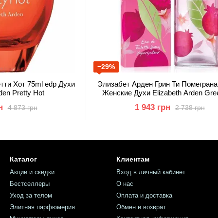
−29%
тти Хот 75ml edp Духи
Элизабет Арден Грин Ти Помеграна
den Pretty Hot
Женские Духи Elizabeth Arden Gre
Pomegranate
н
1 943 грн
4 873 грн
2 738 грн
Каталог
Клиентам
Акции и скидки
Вход в личный кабинет
Бестселлеры
О нас
Уход за телом
Оплата и доставка
Элитная парфюмерия
Обмен и возврат