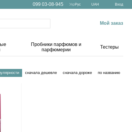
099 03-08-945
Укр
Рус
UAH
Вход
Мой заказ
ные
Пробники парфюмов и
Тестеры
ы
парфюмерии
пулярности
сначала дешевле
сначала дороже
по названию