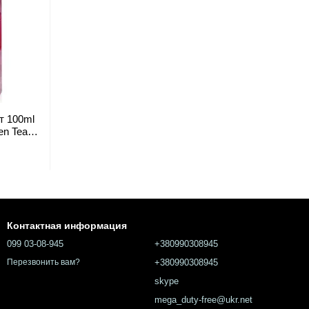
т 100ml
en Tea
Контактная информация
099 03-08-945
+380990308945
+380990308945
Перезвонить вам?
skype
mega_duty-free@ukr.net