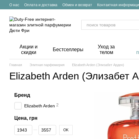
Перейти к основному контенту
О нас
Оплата и доставка
Обмен и возврат
Контактная информац
Акции и
Уход за
Бестселлеры
скидки
телом
Главная
Элитная парфюмерия
Elizabeth Arden (Элизабет Арден)
Elizabeth Arden (Элизабет 
Бренд
2
Elizabeth Arden
Цена, грн
От Цена, грн
До Цена, грн
OK