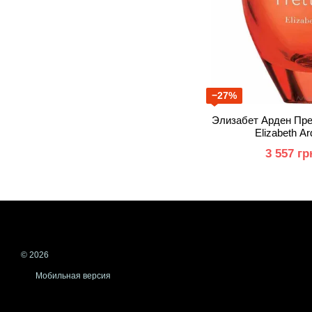
−27%
Элизабет Арден Пре
Elizabeth Ar
3 557 гр
© 2026
Мобильная версия