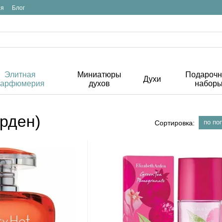
ия
Блог
Элитная
Миниатюры
Подароч
Духи
парфюмерия
духов
набор
Арден)
по по
Сортировка: