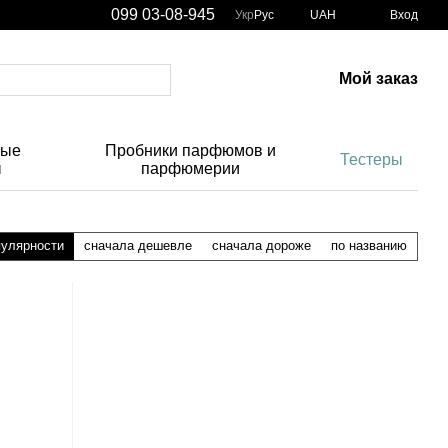
099 03-08-945
Укр
Рус
UAH
Вход
Мой заказ
ные
Пробники парфюмов и
Тестеры
ы
парфюмерии
пулярности
сначала дешевле
сначала дороже
по названию