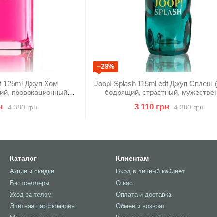
−29%
t 125ml Джуп Хом
Joop! Splash 115ml edt Джуп Сплеш 
кий, провокационный
бодрящий, страстный, мужестве
омат)
притягательный)
н
3 110 грн
4 380 грн
4 380 грн
Каталог
Клиентам
Акции и скидки
Вход в личный кабинет
Бестселлеры
О нас
Уход за телом
Оплата и доставка
Элитная парфюмерия
Обмен и возврат