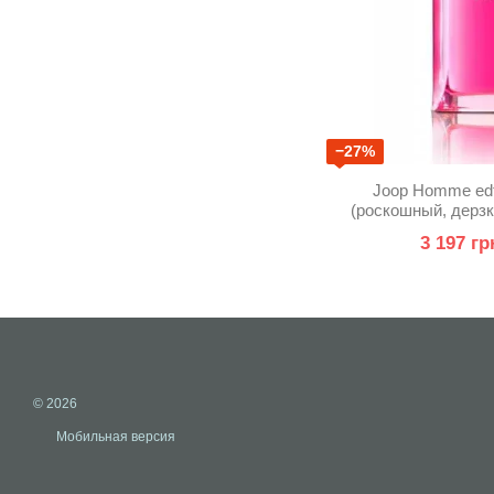
−27%
Joop Homme ed
(роскошный, дерз
ар
3 197 гр
© 2026
Мобильная версия