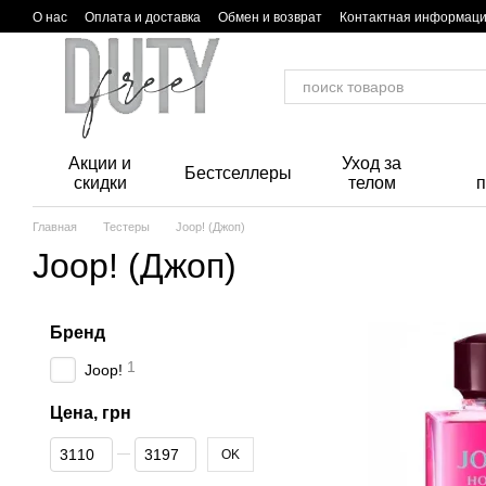
Перейти к основному контенту
О нас
Оплата и доставка
Обмен и возврат
Контактная информац
Акции и
Уход за
Бестселлеры
скидки
телом
Главная
Тестеры
Joop! (Джоп)
Joop! (Джоп)
Бренд
1
Joop!
Цена, грн
От Цена, грн
До Цена, грн
OK