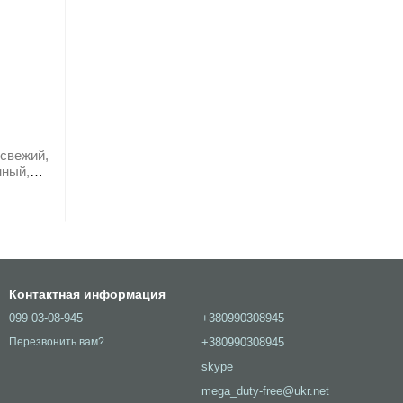
(свежий,
нный,
Контактная информация
099 03-08-945
+380990308945
+380990308945
Перезвонить вам?
skype
mega_duty-free@ukr.net