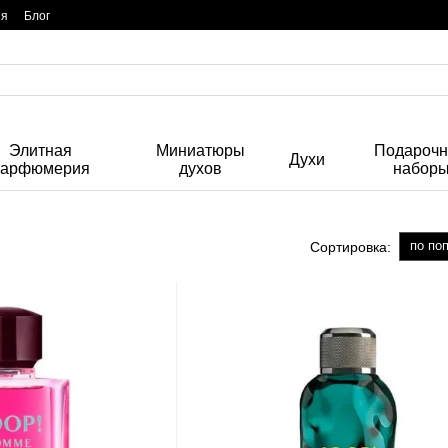
ия
Блог
Элитная
Миниатюры
Подароч
Духи
парфюмерия
духов
набор
по по
Сортировка: