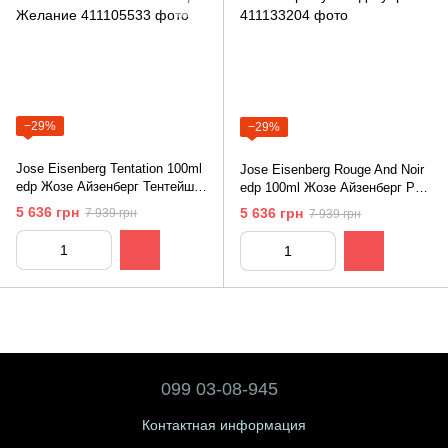
−29%
−29%
Jose Eisenberg Tentation 100ml
Jose Eisenberg Rouge And Noir
edp Жозе Айзенберг Тентейшн
edp 100ml Жозе Айзенберг Руж
/ Жозе Айзенберг Желание
Энд Нуар
5 636 грн
5 636 грн
7 939 грн
7 939 грн
099 03-08-945
Контактная информация