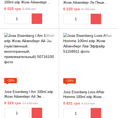
100ml edp Жозе Айзенберг
Жозе Айзенберг Ле Пеше
Жозе Хом (теплый,
(сексуальный, чарующий,
6 025 грн
6 220 грн
8 486 грн
8 760 грн
энергичный, мужественный)
богатый)
−29%
−29%
Jose Eisenberg I Am 100ml edp
Jose Eisenberg Love Affair
Жозе Айзенберг Ай Эм
Homme 100ml edp Жозе
(чувственный, многогранный,
Айзенберг Лав Эффайр
9 329 грн
5 831 грн
13 140 грн
8 213 грн
привлекательный)