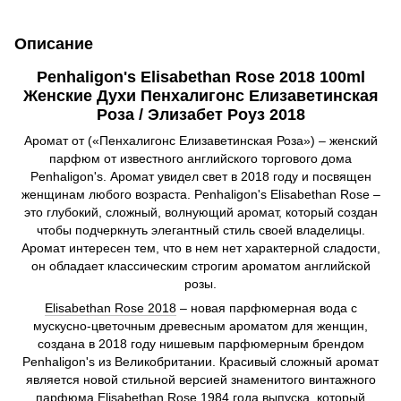
Описание
Penhaligon's Elisabethan Rose 2018 100ml
Женские Духи Пенхалигонс Елизаветинская
Роза / Элизабет Роуз 2018
Аромат от («Пенхалигонс Елизаветинская Роза») – женский
парфюм от известного английского торгового дома
Penhaligon's. Аромат увидел свет в 2018 году и посвящен
женщинам любого возраста. Penhaligon's Elisabethan Rose –
это глубокий, сложный, волнующий аромат, который создан
чтобы подчеркнуть элегантный стиль своей владелицы.
Аромат интересен тем, что в нем нет характерной сладости,
он обладает классическим строгим ароматом английской
розы.
Elisabethan Rose 2018
– новая парфюмерная вода с
мускусно-цветочным древесным ароматом для женщин,
создана в 2018 году нишевым парфюмерным брендом
Penhaligon's из Великобритании. Красивый сложный аромат
является новой стильной версией знаменитого винтажного
парфюма Elisabethan Rose 1984 года выпуска, который