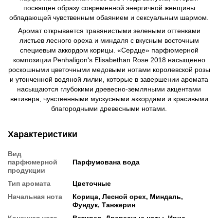
посвящен образу современной энергичной женщины
обладающей чувственным обаянием и сексуальным шармом.
Аромат открывается травянистыми зелеными оттенками
листьев лесного ореха и миндаля с вкусным восточным
специевым аккордом корицы. «Сердце» парфюмерной
композиции
Penhaligon's Elisabethan Rose 2018
насыщенно
роскошными цветочными медовыми нотами королевской розы
и утонченной водяной лилии, которые в завершении аромата
насыщаются глубокими древесно-земляными акцентами
ветивера, чувственными мускусными аккордами и красивыми
благородными древесными нотами.
Характеристики
Вид
парфюмерной
Парфумована вода
продукции
Тип аромата
Цветочные
Начальная нота
Корица, Лесной орех, Миндаль,
Фундук, Танжерин
Конечная нота
Ветивер, Древесные ноты, Ирис,