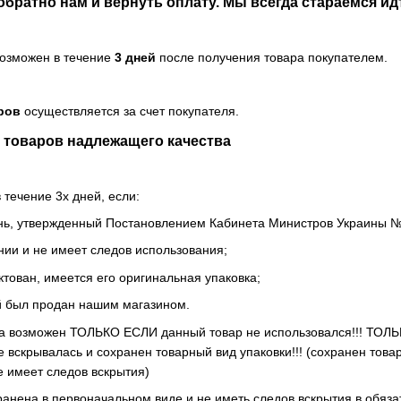
обратно нам и вернуть оплату. Мы всегда стараемся и
возможен в течение
3 дней
после получения товара покупателем.
ров
осуществляется за счет покупателя.
 товаров надлежащего качества
 течение 3х дней, если:
ень, утвержденный Постановлением Кабинета Министров Украины №
нии и не имеет следов использования;
тован, имеется его оригинальная упаковка;
ый был продан нашим магазином.
ра возможен ТОЛЬКО ЕСЛИ данный товар не использовался!!! ТОЛЬ
е вскрывалась и сохранен товарный вид упаковки!!! (сохранен тов
е имеет следов вскрытия)
ранена в первоначальном виде и не иметь следов вскрытия в обяза