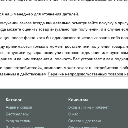
тся наш менеджер для уточнения деталей.
чении заказа всегда внимательно осматривайте покупку в присутс
гда можете оценить товар визуально при получении, и в случае если
ращен после факта хотя бы единоразового использования либо пов
ду принимаются только в момент доставки или получения товара на
сь, отпустили курьера, покинули почтовое отделение или пункт сам
аниям и вашим ожиданиям, полность Вас устраивает и вам подход
е прав потребителей»
, компания может отказать потребителю в об
указанным в действующем
Перечне непродовольственных товаров на
Каталог
Клиентам
Акции и скидки
Вход в личный кабинет
Бестселлеры
О нас
Уход за телом
Оплата и доставка
Элитная парфюмерия
Обмен и возврат