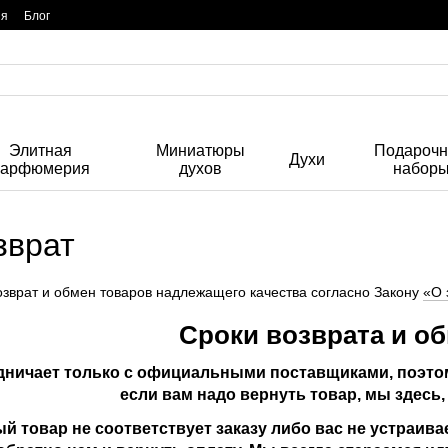
ия
Блог
Элитная
Миниатюры
Подароч
Духи
парфюмерия
духов
набор
зврат
зврат и обмен товаров надлежащего качества согласно Закону
«О 
Сроки возврата и о
ничает только с официальными поставщиками, поэтом
если вам надо вернуть товар, мы здесь,
 товар не соответствует заказу либо вас не устраивае