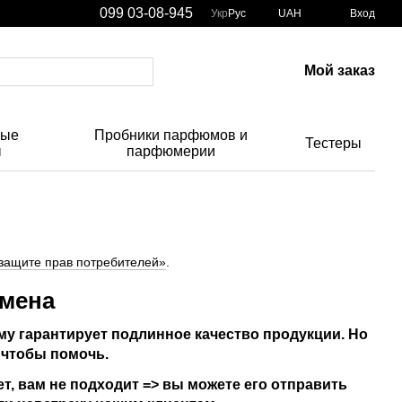
099 03-08-945
Укр
Рус
UAH
Вход
Мой заказ
ные
Пробники парфюмов и
Тестеры
ы
парфюмерии
защите прав потребителей»
.
бмена
у гарантирует подлинное качество продукции. Но
 чтобы помочь.
т, вам не подходит => вы можете его отправить