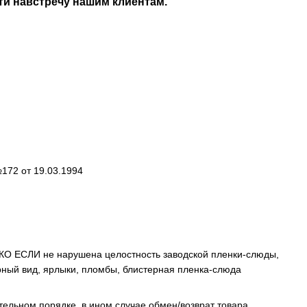
дти навстречу нашим клиентам.
172 от 19.03.1994
КО ЕСЛИ не нарушена целостность заводской пленки-слюды,
арный вид, ярлыки, пломбы, блистерная пленка-слюда
тельном порядке, в ином случае обмен/возврат товара