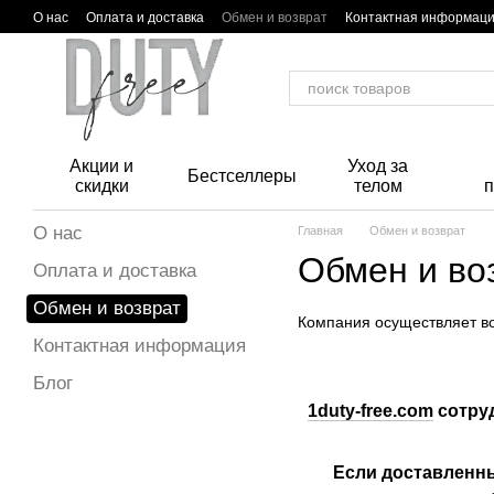
Перейти к основному контенту
О нас
Оплата и доставка
Обмен и возврат
Контактная информац
Акции и
Уход за
Бестселлеры
скидки
телом
О нас
Главная
Обмен и возврат
Обмен и во
Оплата и доставка
Обмен и возврат
Компания осуществляет во
Контактная информация
Блог
1duty-free.com
сотруд
Если доставленный