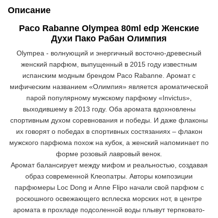
Описание
Paco Rabanne Olympea 80ml edp Женские
Духи Пако Рабан Олимпия
Olympea - волнующий и энергичный восточно-древесный
женский парфюм, выпущенный в 2015 году известным
испанским модным брендом Paco Rabanne. Аромат с
мифическим названием «Олимпия» является ароматической
парой популярному мужскому парфюму «Invictus»,
выходившему в 2013 году. Оба аромата вдохновлены
спортивным духом соревнования и победы. И даже флаконы
их говорят о победах в спортивных состязаниях – флакон
мужского парфюма похож на кубок, а женский напоминает по
форме розовый лавровый венок.
Аромат балансирует между мифом и реальностью, создавая
образ современной Клеопатры. Авторы композиции
парфюмеры Loc Dong и Anne Flipo начали свой парфюм с
роскошного освежающего всплеска морских нот, в центре
аромата в прохладе подсоленной воды плывут терпковато-