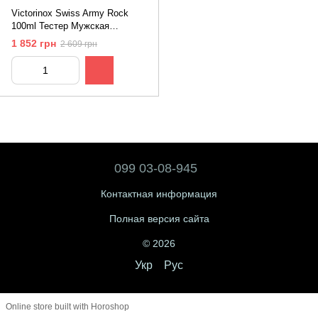
Victorinox Swiss Army Rock
100ml Тестер Мужская
Туалетная вода Викторинокс
1 852 грн
2 609 грн
Свис Арми Рок
099 03-08-945
Контактная информация
Полная версия сайта
© 2026
Укр
Рус
Online store built with Horoshop