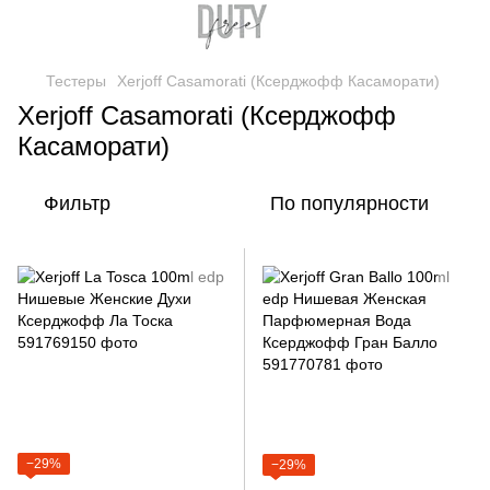
Тестеры
Xerjoff Casamorati (Ксерджофф Касаморати)
Xerjoff Casamorati (Ксерджофф
Касаморати)
Фильтр
По популярности
−29%
−29%