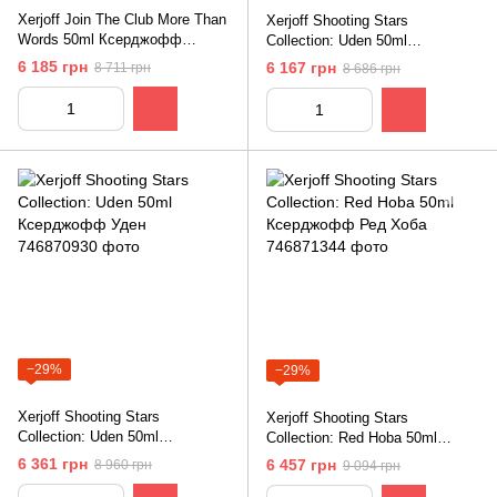
Xerjoff Join The Club More Than
Xerjoff Shooting Stars
Words 50ml Ксерджофф
Collection: Uden 50ml
Вступай в Клуб: Больше Чем
Ксерджофф Уден
6 185 грн
6 167 грн
8 711 грн
8 686 грн
Слова
−29%
−29%
Xerjoff Shooting Stars
Xerjoff Shooting Stars
Collection: Uden 50ml
Collection: Red Hoba 50ml
Ксерджофф Уден
Ксерджофф Ред Хоба
6 361 грн
6 457 грн
8 960 грн
9 094 грн