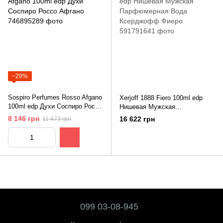
−29%
Sospiro Perfumes Rosso Afgano
Xerjoff 1888 Fiero 100ml edp
100ml edp Духи Соспиро Россо
Нишевая Мужская
Афгано
Парфюмерная Вода
8 146 грн
16 622 грн
11 473 грн
Ксерджофф Фиеро
099 03-08-945