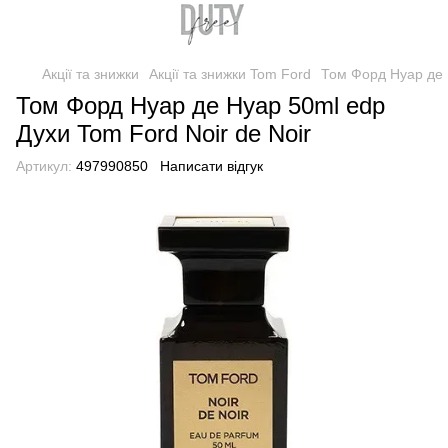
Акції та знижки
Акції та знижки Tom Ford
Том Форд Нуар де Н
Том Форд Нуар де Нуар 50ml edp
Духи Tom Ford Noir de Noir
Артикул:
497990850
Написати відгук