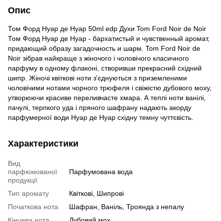
Опис
Том Форд Нуар де Нуар 50ml edp Духи Tom Ford Noir de Noir
Том Форд Нуар де Нуар - бархатистый и чувственный аромат,
придающий образу загадочность и шарм. Tom Ford Noir de
Noir зібрав найкраще з жіночого і чоловічого класичного
парфуму в одному флаконі, створивши прекрасний східний
шипр. Жіночі квіткові ноти з'єднуються з приземленими
чоловічими нотами чорного трюфеля і свіжістю дубового моху,
утворюючи красиве переливчасте хмара. А теплі ноти ванілі,
пачулі, терпкого уда і пряного шафрану надають акорду
парфумерної води Нуар де Нуар східну темну чуттєвість.
Характеристики
Вид
парфюмованої
Парфумована вода
продукції
Тип аромату
Квіткові, Шипрові
Початкова нота
Шафран, Ваніль, Троянда з непалу
Кінцева нота
Дубовий мох