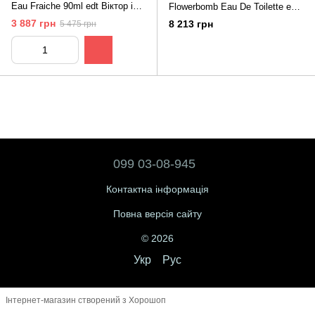
Eau Fraiche 90ml edt Віктор і
Flowerbomb Eau De Toilette edt
Рольф Спайсбомб Про Фреш
100ml Віктор енд Рольф
3 887 грн
8 213 грн
5 475 грн
Флауер Бомб
099 03-08-945
Контактна інформація
Повна версія сайту
© 2026
Укр
Рус
Інтернет-магазин створений з Хорошоп