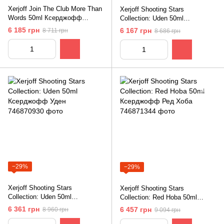
Xerjoff Join The Club More Than
Xerjoff Shooting Stars
Words 50ml Ксерджофф
Collection: Uden 50ml
Вступай в Клуб: Більше Ніж
Ксерджофф Уден
6 185 грн
6 167 грн
8 711 грн
8 686 грн
Слова
−29%
−29%
Xerjoff Shooting Stars
Xerjoff Shooting Stars
Collection: Uden 50ml
Collection: Red Hoba 50ml
Ксерджофф Уден
Ксерджофф Ред Хоба
6 361 грн
6 457 грн
8 960 грн
9 094 грн