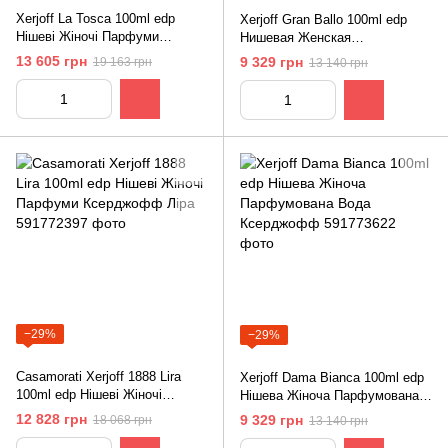
Xerjoff La Tosca 100ml edp
Xerjoff Gran Ballo 100ml edp
Нішеві Жіночі Парфуми
Нишевая Женская
Ксерджофф Ла Туга
Парфюмерная Вода
13 605 грн
9 329 грн
19 163 грн
13 140 грн
Ксерджофф Гран Балло
−29%
−29%
Casamorati Xerjoff 1888 Lira
Xerjoff Dama Bianca 100ml edp
100ml edp Нішеві Жіночі
Нішева Жіноча Парфумована
Парфуми Ксерджофф Ліра
Вода Ксерджофф
12 828 грн
9 329 грн
18 068 грн
13 140 грн