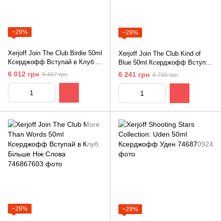
−29%
−29%
Xerjoff Join The Club Birdie 50ml
Xerjoff Join The Club Kind of
Ксерджофф Вступай в Клуб:
Blue 50ml Ксерджофф Вступай
Птичка
в Клуб: Відтінок Синього
6 012 грн
6 241 грн
8 467 грн
8 790 грн
−29%
−29%