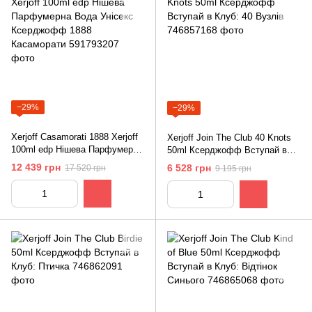
−29%
−29%
Xerjoff Casamorati 1888 Xerjoff
Xerjoff Join The Club 40 Knots
100ml edp Нішева Парфумерна
50ml Ксерджофф Вступай в
Вода Унісекс Ксерджофф 1888
Клуб: 40 Вузлів
12 439 грн
6 528 грн
17 520 грн
9 195 грн
Касаморати