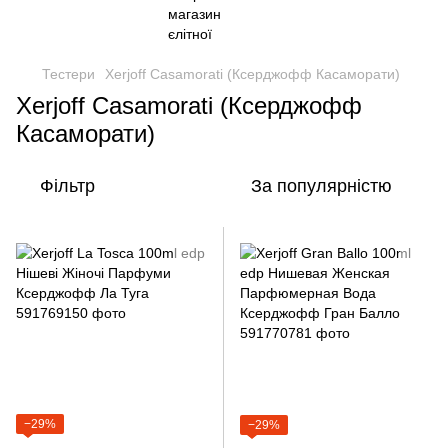
Тестери
Xerjoff Casamorati (Ксерджофф Касаморати)
Xerjoff Casamorati (Ксерджофф
Касаморати)
Фільтр
За популярністю
−29%
−29%