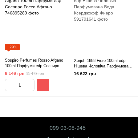
−29%
Sospiro Perfumes Rosso Afgano
Xerjoff 1888 Fiero 100ml edp
100ml Парфуми edp Соспиро
Нішева Чоловіча Парфумована
Россо Афгано
Вода Ксерджофф Фиеро
8 146 грн
16 622 грн
11 473 грн
099 03-08-945