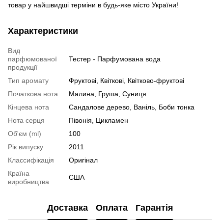
товар у найшвидші терміни в будь-яке місто України!
Характеристики
Вид
парфюмованої
Тестер - Парфумована вода
продукції
Тип аромату
Фруктові, Квіткові, Квітково-фруктові
Початкова нота
Малина, Груша, Суниця
Кінцева нота
Сандалове дерево, Ваніль, Боби тонка
Нота серця
Півонія, Цикламен
Об'єм (ml)
100
Рік випуску
2011
Классифікація
Оригінал
Країна
США
виробництва
Доставка
Оплата
Гарантія