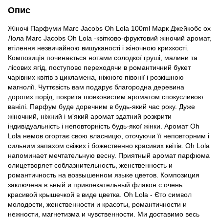
Опис
Жіночі Парфуми Marc Jacobs Oh Lola 100ml Марк Джейкобс ох
Лола Магс Jaсоbs Оһ Lolа -квітково-фруктовий жіночий аромат,
втілення незвичайною вишуканості і жіночною крихкості.
Композиція починається нотами солодкої груші, малини та
лісових ягід, поступово переходячи в романтичний букет
чарівних квітів з цикламена, ніжного півонії і розкішною
магнолії. Чуттєвість вам подарує благородна деревина
дорогих порід, покрита шовковистим ароматом спокусливою
ванілі. Парфум буде доречним в будь-який час року. Дуже
жіночний, ніжний і м'який аромат здатний розкрити
індивідуальність і неповторність будь-якої жінки. Аромат Oh
Lolа немов огортає свою власницю, оточуючи її неповторним і
сильним запахом свіжих і божественно красивих квітів. Oh Lolа
напоминает мечтательную весну. Приятный аромат парфюма
олицетворяет соблазнительность, женственность и
романтичность на возвышенном языке цветов. Композиция
заключена в ьный и привлекательный флакон с очень
красивой крышечкой в виде цветка. Oh Lola - Єто символ
молодости, женственности и красоты, романтичности и
нежности, магнетизма и чувственности. Ми доставимо весь