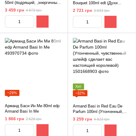
50ml (бодрящий, ,энергичный,
Bouquet 100ml edt (Духи
свежий, мужественный,
Арманд Баси / Арманд Баси
3 459 грн
2 721 грн
4 873 грн
3 833 грн
тонизирующий)
Ин Ред Блуминг Букет)
Хит
−29%
−32%
Арманд Баси Ин Ми 80ml edp
Armand Basi in Red Eau De
Armand Basi In Me
Parfum 100ml (Утонченный,
чувственный шлейф сделает
1 866 грн
3 259 грн
2 628 грн
4 823 грн
вас настоящей королевой)