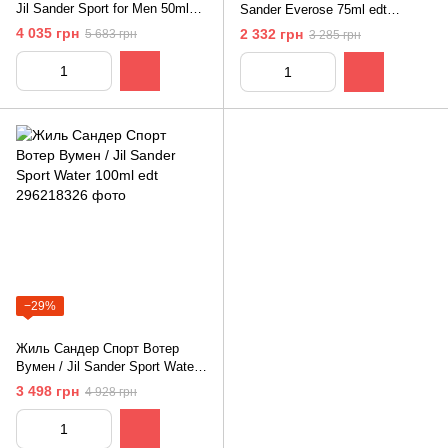
Jil Sander Sport for Men 50ml
Sander Everose 75ml edt
edt
(романтичный, чарующий,
4 035 грн
2 332 грн
5 683 грн
3 285 грн
очень женственный)
−29%
Жиль Сандер Спорт Вотер
Вумен / Jil Sander Sport Water
100ml edt ​
3 498 грн
4 928 грн