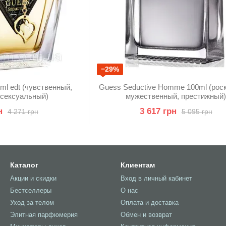
−29%
ml edt (чувственный,
Guess Seductive Homme 100ml (рос
 сексуальный)
мужественный, престижный)
н
3 617 грн
4 271 грн
5 095 грн
Каталог
Клиентам
Акции и скидки
Вход в личный кабинет
Бестселлеры
О нас
Уход за телом
Оплата и доставка
Элитная парфюмерия
Обмен и возврат