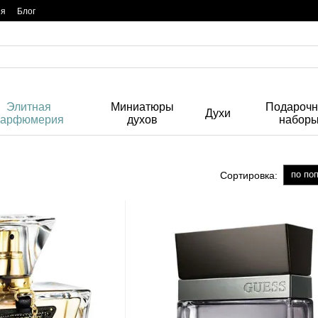
ия
Блог
Элитная
Миниатюры
Подароч
Духи
парфюмерия
духов
набор
по по
Сортировка: