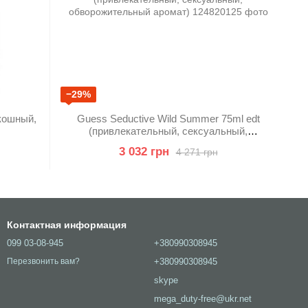
−29%
кошный,
Guess Seductive Wild Summer 75ml edt
(привлекательный, сексуальный,
обворожительный аромат)
3 032 грн
4 271 грн
Контактная информация
099 03-08-945
+380990308945
+380990308945
Перезвонить вам?
skype
mega_duty-free@ukr.net