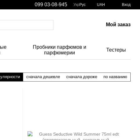
099 03-08-945
Укр
Рус
UAH
Вход
Мой заказ
ные
Пробники парфюмов и
Тестеры
ы
парфюмерии
пулярности
сначала дешевле
сначала дороже
по названию