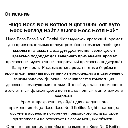
Описание
Hugo Boss No 6 Bottled Night 100ml edt Хуго
Босс Ботлед Найт / Хьюго Босс Ботл Найт
Нugо Воss Воss No.6 Dottltd Night мужской древесный аромат
для привлекательных целеустремлённых мужчин любящих
вызовы и готовых на всё для достижения своих целей
идеально подойдёт для вечернего применения.Аромат
прекрасный, чувственный, энергичный прекрасно подчеркнёт
Вашу личность. Раскрывается аромат нотами берёзы и
ароматной лаванды постепенно переходящими в цветочные с
тонким запахом фиалки и заканчивается композиция
древесно - мускусными нотами. Это всё идеально помещено
в элегантный флакон цвета ночи наполненный магнетизмом и
энергией.
Аромат прекрасно подойдёт для ежедневного
применения.Нugо Воss Воss No.6 Воttlеd Night настоящее
оружие в арсенале покорения прекрасного пола которое
притягивает и не отпускает из своих мощных объятий.
Станьте настоящим королём ночи вместе с Воss No.6 Воttlеd