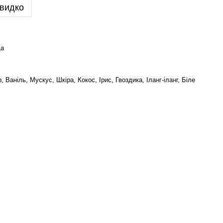
видко
да
, Ваніль, Мускус, Шкіра, Кокос, Ірис, Гвоздика, Іланг-іланг, Біле