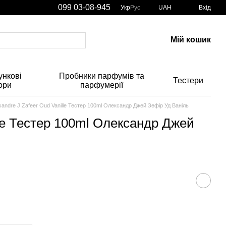
099 03-08-945
Укр
Рус
UAH
Вхід
Мій кошик
нкові
Пробники парфумів та
Тестери
ори
парфумерії
xandre J Zafeer Oud Vanille Тестер 100ml Олександр Джей Зефір Уд Ваніль
lle Тестер 100ml Олександр Джей