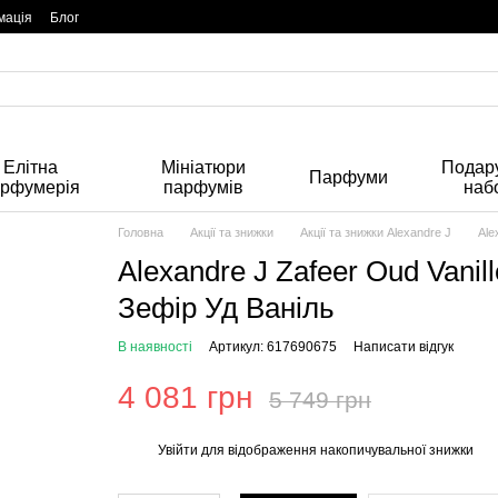
мація
Блог
Елітна
Мініатюри
Подару
Парфуми
арфумерія
парфумів
наб
Головна
Акції та знижки
Акції та знижки Alexandre J
Ale
Alexandre J Zafeer Oud Vani
Зефір Уд Ваніль
В наявності
Артикул: 617690675
Написати відгук
4 081 грн
5 749 грн
Увійти
для відображення накопичувальної знижки
%