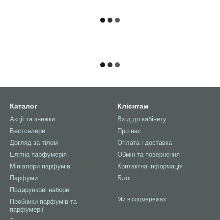
Каталог
Клієнтам
Акції та знижки
Вхід до кабінету
Бестселери
Про нас
Догляд за тілом
Оплата і доставка
Елітна парфумерія
Обмін та повернення
Мініатюри парфумів
Контактна інформація
Парфуми
Блог
Подарункові набори
Ми в соцмережах
Пробники парфумів та
парфумерії