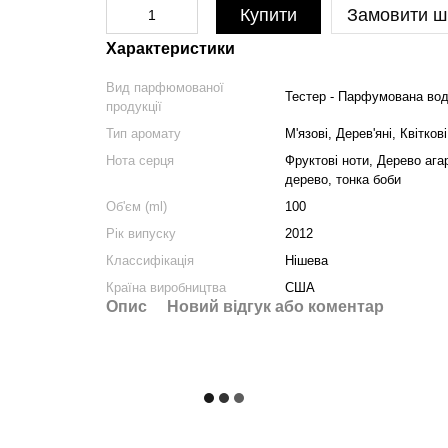
Купити
Замовити ш
Характеристики
Вид парфюмованої
Тестер - Парфумована во
продукції
Тип аромату
М'язові, Дерев'яні, Квіткові
Нота серця
Фруктові ноти, Дерево агар
дерево, тонка боби
Об'єм (ml)
100
Рік випуску
2012
Классифікація
Нішева
Країна виробництва
США
Опис
Новий відгук або коментар