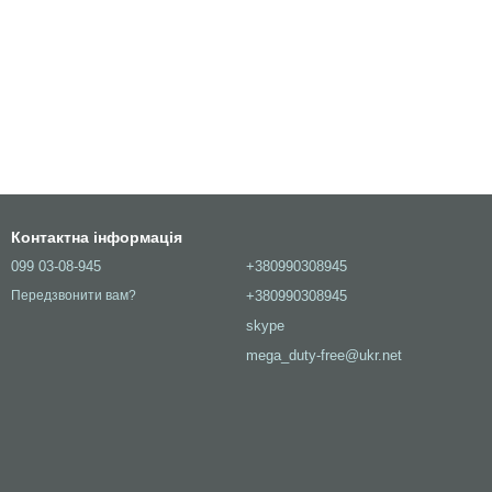
Контактна інформація
099 03-08-945
+380990308945
+380990308945
Передзвонити вам?
skype
mega_duty-free@ukr.net