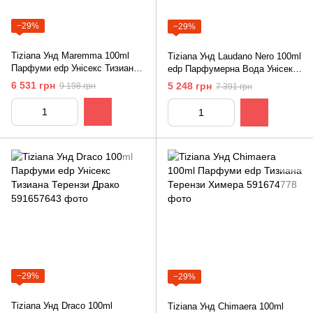
−29%
−29%
Tiziana Унд Maremma 100ml
Tiziana Унд Laudano Nero 100ml
Парфуми edp Унісекс Тизиана
edp Парфумерна Вода Унісекс
Терензи Маремма
Тизиана Терензи Лаудано Неро
6 531 грн
5 248 грн
9 198 грн
7 391 грн
−29%
−29%
Tiziana Унд Draco 100ml
Tiziana Унд Chimaera 100ml