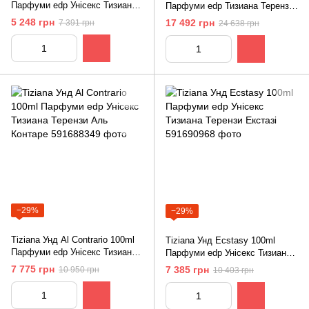
Парфуми edp Унісекс Тизиана
Парфуми edp Тизиана Терензи
Терензи Драко
Химера
5 248 грн
17 492 грн
7 391 грн
24 638 грн
−29%
−29%
Tiziana Унд Al Contrarіo 100ml
Tiziana Унд Ecstasy 100ml
Парфуми edp Унісекс Тизиана
Парфуми edp Унісекс Тизиана
Терензи Аль Контаре
Терензи Екстазі
7 775 грн
7 385 грн
10 950 грн
10 403 грн