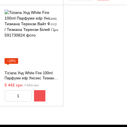
−29%
Tiziana Унд White Fire 100ml
Парфуми edp Унісекс Тизиана
Терензи Вайт Фаєр / Тизиана
5 442 грн
7 665 грн
Терензи Білий Про