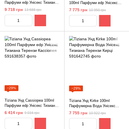
Парфуми edp Унісекс Тизиана
100ml Парфуми edp Унісекс
Терензи Казанова
Тизиана Терензи Голд Роуз Уд
9 718 грн
7 775 грн
13 688 грн
10 950 грн
−29%
−29%
Tiziana Унд Cassiopea 100ml
Tiziana Унд Kirke 100ml
Парфуми edp Унісекс Тизиана
Парфумерна Вода Унісекс
Терензи Кассіопея
Тизиана Терензи Кирці
6 414 грн
7 755 грн
9 034 грн
10 922 грн