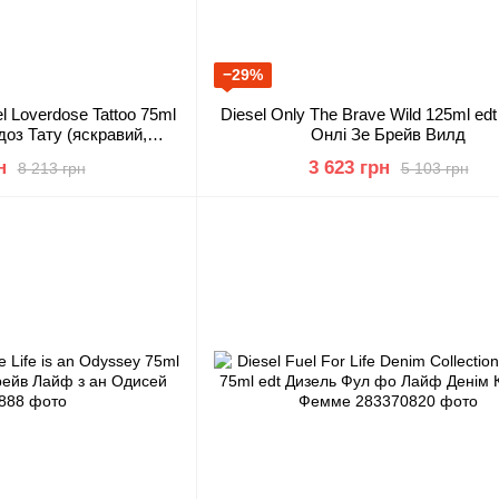
−29%
l Loverdose Tattoo 75ml
Diesel Only The Brave Wild 125ml ed
доз Тату (яскравий,
Онлі Зе Брейв Вилд
й, зухвалий)
н
3 623 грн
8 213 грн
5 103 грн