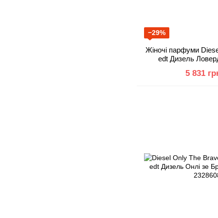
−29%
Жіночі парфуми Diese
edt Дизель Ловер
сексуальни
5 831 гр