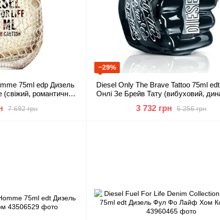
−29%
 Femme 75ml edp Дизель
Diesel Only The Brave Tattoo 75ml ed
(свіжий, романтичний,
Онлі Зе Брейв Тату (вибуховий, дин
жний)
поривчастий )
н
3 732 грн
7 692 грн
5 256 грн