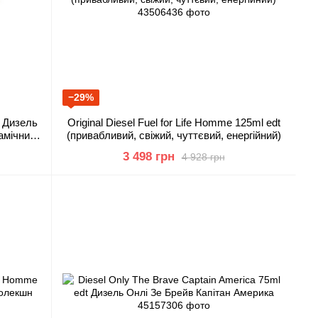
−29%
t Дизель
Original Diesel Fuel for Life Homme 125ml edt
амічний,
(привабливий, свіжий, чуттєвий, енергійний)
3 498 грн
4 928 грн