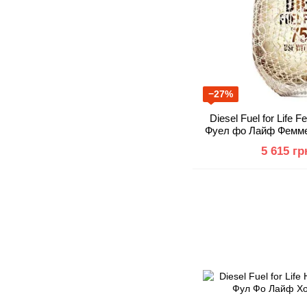
−27%
Diesel Fuel for Life
Фуел фо Лайф Фемме 
ні
5 615 гр