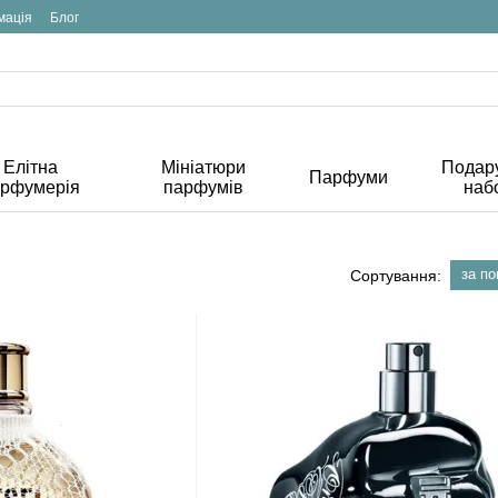
мація
Блог
Елітна
Мініатюри
Подару
Парфуми
арфумерія
парфумів
наб
за п
Сортування: