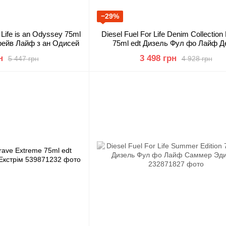
−29%
 Life is an Odyssey 75ml
Diesel Fuel For Life Denim Collecti
Брейв Лайф з ан Одисей
75ml edt Дизель Фул фо Лайф Д
Колекшн Фемме
н
3 498 грн
5 447 грн
4 928 грн