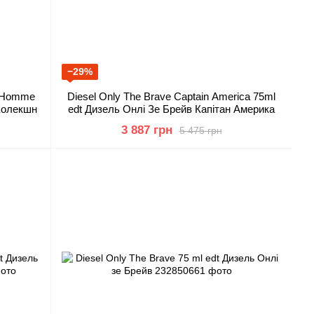
−29%
on Homme
Diesel Only The Brave Captain America 75ml
Колекшн
edt Дизель Онлі Зе Брейв Капітан Америка
3 887 грн
5 475 грн