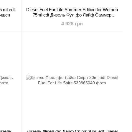
5 ml edt
Diesel Fuel For Life Summer Edition for Women
дишен
75ml edt Дизель Фул фо Лайф Саммер
Эдинен фо Вумен
4 928 грн
 Дизель
Дизель Фюел фо Лайф Спіріт 30ml edt Diesel