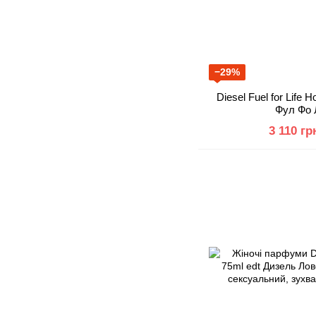
−29%
Diesel Fuel for Life
Фул Фо
3 110 гр