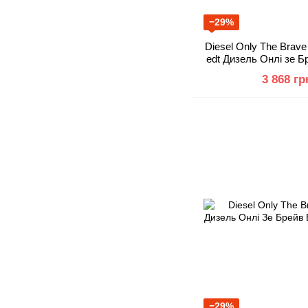
−29%
Diesel Only The Brave
edt Дизель Онлі зе 
3 868 гр
−29%