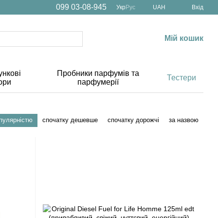
099 03-08-945
Укр
Рус
UAH
Вхід
Мій кошик
нкові
Пробники парфумів та
Тестери
ори
парфумерії
опулярністю
спочатку дешевше
спочатку дорожчі
за назвою