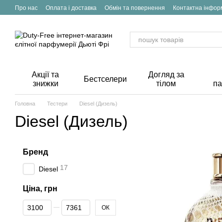
Перейти до основного контенту
Про нас
Оплата і доставка
Обмін та повернення
Контактна інфор
Акції та
Догляд за
Бестселери
знижки
тілом
п
Головна
Тестери
Diesel (Дизель)
Diesel (Дизель)
Бренд
17
Diesel
Ціна, грн
Від Ціна, грн
До Ціна, грн
ОК