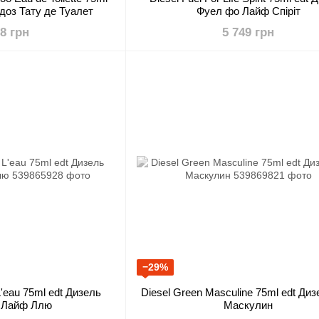
доз Тату де Туалет
Фуел фо Лайф Спіріт
18 грн
5 749 грн
−29%
 L'eau 75ml edt Дизель
Diesel Green Masculine 75ml edt Диз
 Лайф Ллю
Маскулин