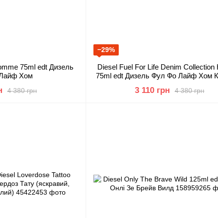
−29%
 Homme 75ml edt Дизель
Diesel Fuel For Life Denim Collecti
 Лайф Хом
75ml edt Дизель Фул Фо Лайф Хом 
н
3 110 грн
4 380 грн
4 380 грн