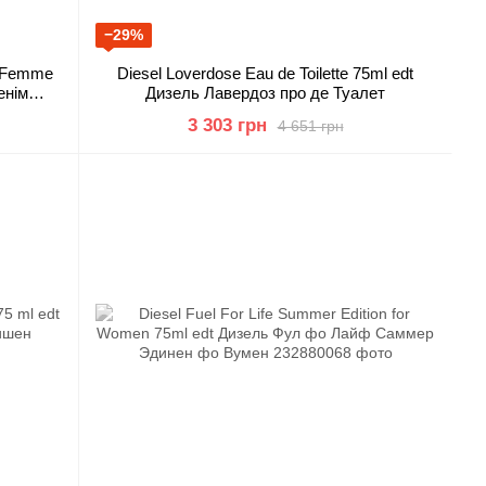
−29%
on Femme
Diesel Loverdose Eau de Toilette 75ml edt
енім
Дизель Лавердоз про де Туалет
3 303 грн
4 651 грн