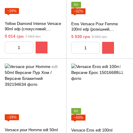
Хіт
−29%
−32%
Yellow Diamond Intense Versace
Eros Versace Pour Femme
90ml edp (спокусливий,
100ml edp (розкішний,
яскравий, сяючий аромат)
чуттєвий, спокусливий аромат)
5 014 грн
5 530 грн
7 063 грн
8 082 грн
Хіт
−29%
−43%
Versace pour Homme edt 50ml
Versace Eros edt 100ml