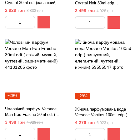
Crystal 30ml edt (запашний,
Crystal Noir 30ml edp
жіночний, спокусливий,
(гіпнотичний,
2 929 грн
3 498 грн
3 833 грн
4 928 грн
чарівний)
сексуальний,чарівний,
розкішний)
−29%
−29%
Чоловічий парфум Versace
Жіноча парфумована вода
Man Eau Fraiche 30ml edt (
Versace Vanitas 100ml edp (
свіжий, мужній, чуттєвий,
вишуканий, елегантний,
3 498 грн
4 276 грн
4 928 грн
6 023 грн
харизматичний)
чуттєвий, ніжний)