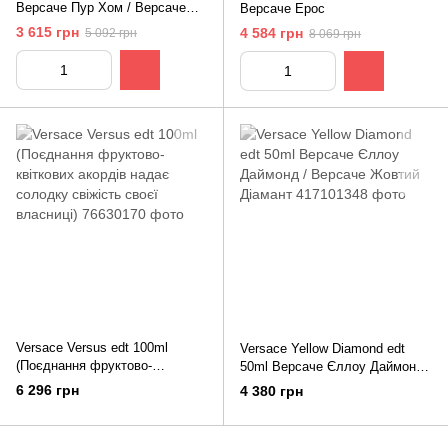
Версаче Пур Хом / Версаче
Версаче Ерос
Блакитний
3 615 грн
4 584 грн
5 092 грн
8 069 грн
Versace Versus edt 100ml
Versace Yellow Diamond edt
(Поєднання фруктово-
50ml Версаче Єллоу Даймонд /
квіткових акордів надає
Версаче Жовтий Діамант
6 296 грн
4 380 грн
солодку свіжість своєї
власниці)