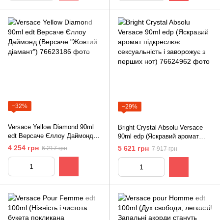
−32%
−29%
Versace Yellow Diamond 90ml
Bright Crystal Absolu Versace
edt Версаче Єллоу Даймонд
90ml edp (Яскравий аромат
(Версаче "Жовтий діамант")
підкреслює сексуальність і
4 254 грн
5 621 грн
6 217 грн
7 917 грн
заворожує з перших нот)