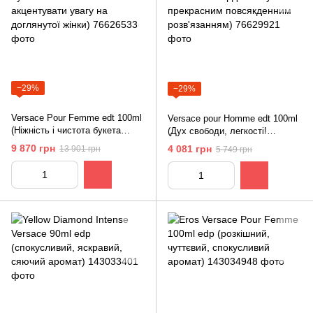
−29%
−29%
Versace Pour Femme edt 100ml
Versace pour Homme edt 100ml
(Ніжність і чистота букета
(Дух свободи, легкості!
покликана акцентувати увагу
Запальні акорди стануть
9 870 грн
4 081 грн
13 901 грн
5 749 грн
на доглянутої жінки)
прекрасним повсякденним
розв'язанням)