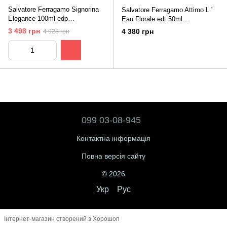
Salvatore Ferragamo Signorina
Salvatore Ferragamo Attimo L '
Elegance 100ml edp
Eau Florale edt 50ml
Сальваторе Феррагамо
Сальваторре Феррагамо
3 498 грн
4 380 грн
4 928 грн
Синьйорина Элеганза
Альтімо Ллю Флораль
099 03-08-945
Контактна інформація
Повна версія сайту
© 2026
Укр
Рус
Інтернет-магазин створений з Хорошоп