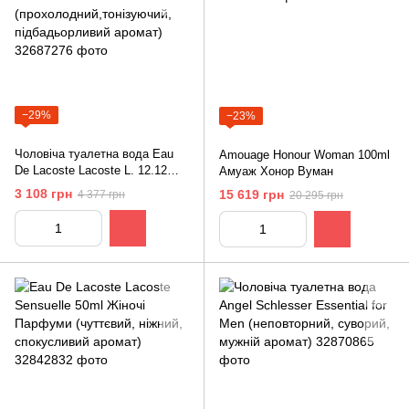
−29%
−23%
Чоловіча туалетна вода Eau
Amouage Honour Woman 100ml
De Lacoste Lacostе L. 12.12
Амуаж Хонор Вуман
Vert (прохолодний,тонізуючий,
3 108 грн
15 619 грн
4 377 грн
20 295 грн
підбадьорливий аромат)