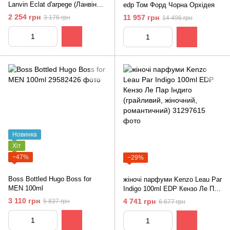
Lanvin Eclat d'arpege (Ланвін
edp Том Форд Чорна Орхідея
Екла Дерпеж) 100ml Tester
2 254 грн
11 957 грн
3 176 грн
14 496 грн
Новинка
Хіт
−47%
−29%
Boss Bottled Hugo Boss for
жіночі парфуми Kenzo Leau Par
MEN 100ml
Indigo 100ml EDP Кензо Ле Пар
Індиго (грайливий, жіночний,
3 110 грн
4 741 грн
5 837 грн
6 677 грн
романтичний)