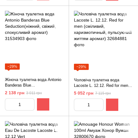
−29%
−29%
Жіноча туалетна вода Antonio
Чоловіча туалетна вода
Banderas Blue
Lacoste L. 12.12. Red for men
Seduction(ніжний, свіжий,
(сміливий, харизмотичный,
2 138 грн
5 052 грн
3 011 грн
7 115 грн
спокусливий аромат)
пульсуючий життям аромат)