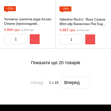
−29%
−29%
Чоловіча туалетна вода Azzaro
Valentino Rock'n ' Rose Couture
Chrome (прохолодний,
90ml edp Валентино Рок Енд
гармонійний, свіжий, легкий
Роуз Кутюр
3 809 грн
3 887 грн
5 366 грн
5 475 грн
аромат)
Показати ще 20 товарів
Назад
Вперед
1
з 18