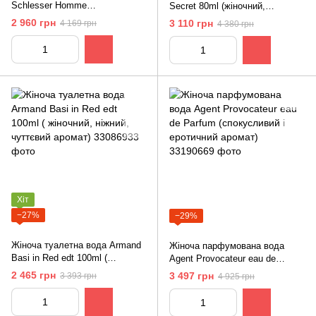
Schlesser Homme
Secret 80ml (жіночний,
(багатогранний, чуттєвий,
спокусливий квітковий аромат)
2 960 грн
3 110 грн
4 169 грн
4 380 грн
стильний аромат)
Хіт
−27%
−29%
Жіноча туалетна вода Armand
Жіноча парфумована вода
Basi in Red edt 100ml (
Agent Provocateur eau de
жіночний, ніжний, чуттєвий
Parfum (спокусливий і
2 465 грн
3 497 грн
3 393 грн
4 925 грн
аромат)
еротичний аромат)