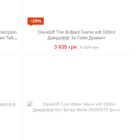
−29%
Champion
Davidoff The Brilliant Game edt 100ml
жи Тайм
Давідофф Зе Гейм Діамант
3 635 грн
5 119 грн