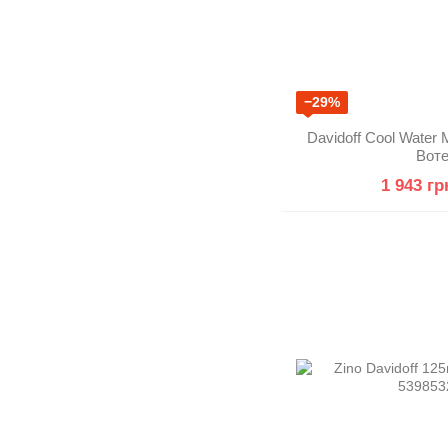
−29%
Davidoff Cool Water
Вот
1 943 гр