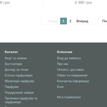
78 грн
4 380 грн
Назад
1
2
Вперед
По
Каталог
Клієнтам
Акції та знижки
Вхід до кабінету
Бестселери
Про нас
Догляд за тілом
Оплата і доставка
Елітна парфумерія
Обмін та повернення
Мініатюри парфумів
Контактна інформація
Парфуми
Блог
Подарункові набори
Ми в соцмережах
Пробники парфумів та
парфумерії