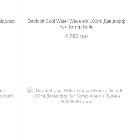
авідофф
Dаvidоff Cool Water Wave edt 100ml Давідофф
Кул Вотер Вейв
4 763 грн