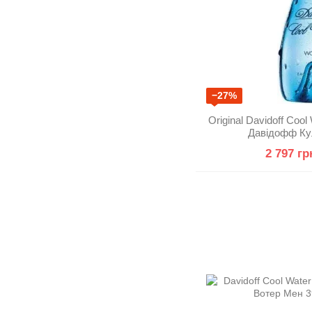
−27%
Original Davidoff Coo
Давідофф Ку
2 797 гр