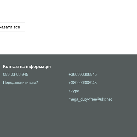
казати все
Контактна інформація
099 03-08-945
+380990308945
+380990308945
Передзвонити вам?
skype
mega_duty-free@ukr.net