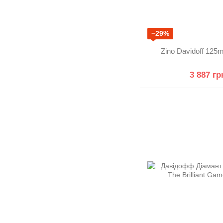
−29%
Zino Davidoff 125
3 887 гр