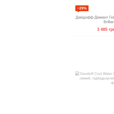
−29%
Давідофф Діамант Гей
Brilli
3 485 гр