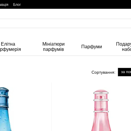
мація
Блог
Елітна
Мініатюри
Подару
Парфуми
арфумерія
парфумів
наб
за по
Сортування: