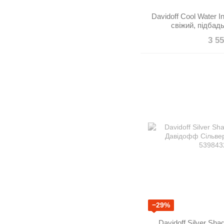
Davidoff Cool Water 
свіжий, підбад
3 5
−29%
Davidoff Silver Sha