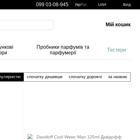
099 03-08-945
Укр
Рус
UAH
Вхід
Мій кошик
нкові
Пробники парфумів та
Тестери
ори
парфумерії
пулярністю
спочатку дешевше
спочатку дорожчі
за назвою