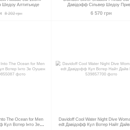
р Шедоу Алтитьюде
Давідофф Сільвер Шедоу При
н
6 570 грн
8 202 грн
Into The Ocean for Men
Davidoff Cool Water Night Dive Wom
ф Кул Вотер Інто Зе
edt Давідофф Кул Вотер Найт Дай
Чоловічі