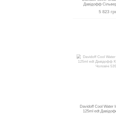
Давідофф Сільве
5 823 гр
Davidoff Cool Water 
125ml edt Давідоф
Оушен 