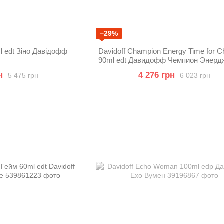
−29%
ml edt Зіно Давідофф
Davidoff Champion Energy Time for 
90ml edt Давидофф Чемпион Энерд
фо Чемпионс
н
4 276 грн
5 475 грн
6 023 грн