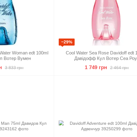
−29%
l Water Woman edt 100ml
Cool Water Sea Rose Davidoff edt 
л Вотер Вумен
Давідофф Кул Вотер Сеа Роу
н
1 749 грн
3 833 грн
2 464 грн