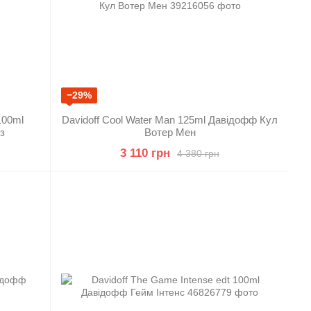
−29%
100ml
Davidoff Cool Water Man 125ml Давідофф Кул
з
Вотер Мен
3 110 грн
4 380 грн