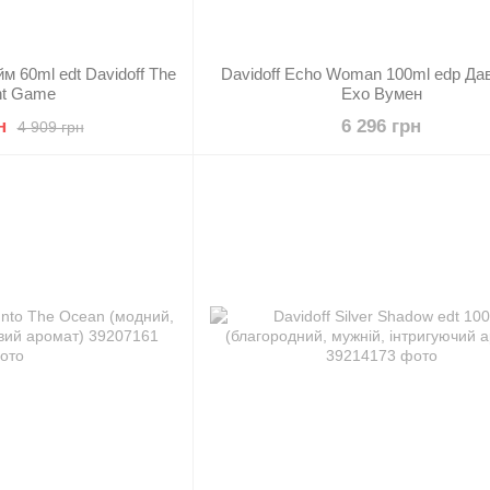
м 60ml edt Davidoff The
Davidoff Echo Woman 100ml edp Д
ant Game
Ехо Вумен
н
6 296 грн
4 909 грн