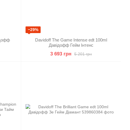
−29%
ідофф
Davidoff The Game Intense edt 100ml
Давідофф Гейм Інтенс
3 693 грн
5 201 грн