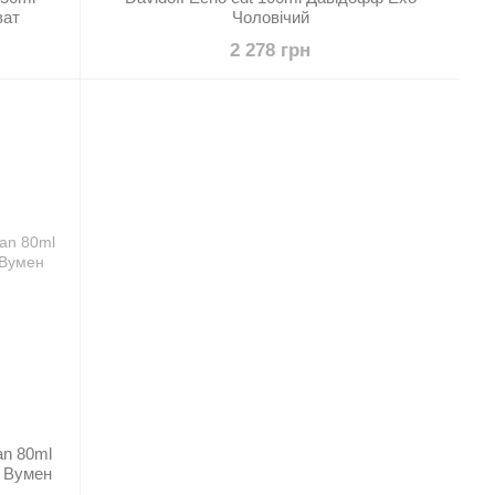
ват
Чоловічий
2 278 грн
an 80ml
в Вумен