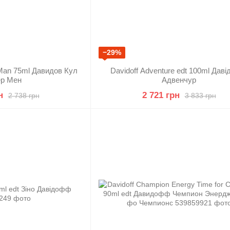
−29%
 Man 75ml Давидов Кул
Davidoff Adventure edt 100ml Дав
ер Мен
Адвенчур
н
2 721 грн
2 738 грн
3 833 грн