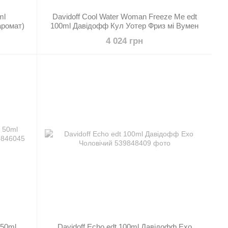
ml
Davidoff Cool Water Woman Freeze Me edt
аромат)
100ml Давідофф Кул Уотер Фриз мі Вумен
4 024 грн
 50ml
Davidoff Echo edt 100ml Давідофф Ехо