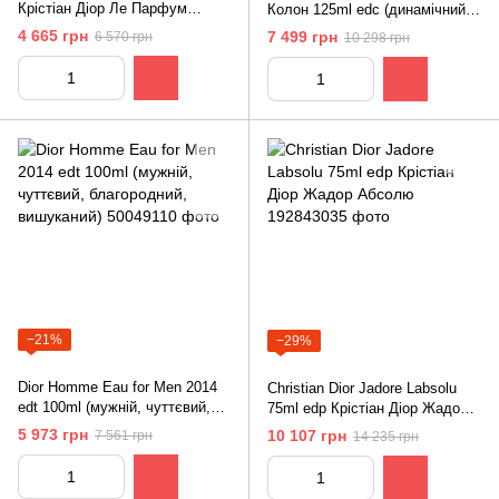
Крістіан Діор Ле Парфум
Колон 125ml edc (динамічний,
(харизматичний, мужній,
свіжий, цитрусовий)
4 665 грн
7 499 грн
6 570 грн
10 298 грн
чуттєвий, яскравий)
−21%
−29%
Dior Homme Eau for Men 2014
Christian Dior Jadore Labsolu
edt 100ml (мужній, чуттєвий,
75ml edp Крістіан Діор Жадор
благородний, вишуканий)
Абсолю
5 973 грн
10 107 грн
7 561 грн
14 235 грн