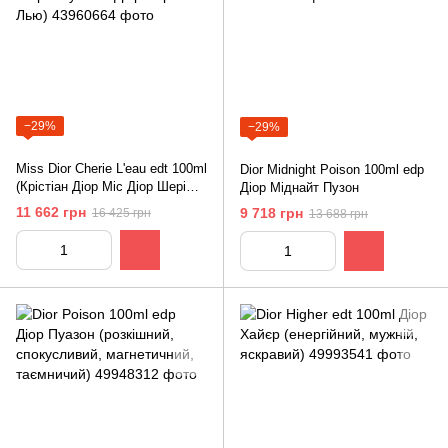
−29%
−29%
Miss Dior Cherie L'eau edt 100ml
Dior Midnight Poison 100ml edp
(Крістіан Діор Міс Діор Шері
Діор Міднайт Пузон
Леу / Міс Діор Чері Лью)
11 662 грн
9 718 грн
16 425 грн
13 688 грн