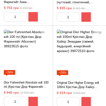
Фаренгейт Аква
(чуттєвий, гіпнотичний,
(непередбачуваний, яскравий,
сексуальний аромат)
5 753 грн
5 935 грн
8 103 грн
8 161 грн
чарівний аромат)
−29%
−29%
Dior Fahrenheit Absolute edt 100
Original Dior Higher Energy edt
ml (Крістіан Діор Фаренгейт
100ml Крістіан Діор Хайєр
Абсолют)
Энерджи (свіжий, бадьорий,
8 940 грн
6 414 грн
12 593 грн
9 034 грн
енергійний аромат)