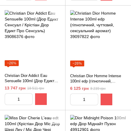
−26%
−26%
Christian Dior Addict Eau
Christian Dior Homme Intense
Sensuelle 100ml (Діор Едикт
100ml edp (гіпнотичний,
Сенсуал / Крістіан Діор Едикт
чуттєвий, сексуальний аромат)
13 747 грн
6 125 грн
18 511 грн
8 239 грн
Про Сенсуэль)