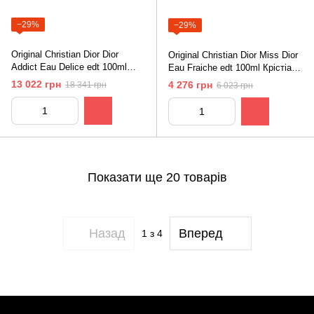
−29%
−29%
Original Christian Dior Dior
Original Christian Dior Miss Dior
Addict Eau Delice edt 100ml
Eau Fraiche edt 100ml Крістіан
Крістіан Діор Діор Едикт Еу
Діор Міс Діор еу Фреш
13 022 грн
4 276 грн
18 341 грн
6 023 грн
Деліс
Показати ще 20 товарів
Назад
Вперед
1
з 4