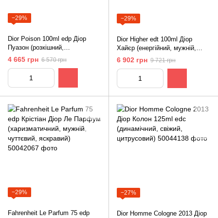
−29%
−29%
Dior Poison 100ml edp Діор
Dior Higher edt 100ml Діор
Пуазон (розкішний,
Хайєр (енергійний, мужній,
спокусливий, магнетичний,
яскравий)
4 665 грн
6 902 грн
6 570 грн
9 721 грн
таємничий)
−29%
−27%
Fahrenheit Le Parfum 75 edp
Dior Homme Cologne 2013 Діор