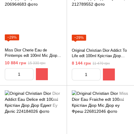
−29%
−29%
Miss Dior Cherie Eau de
Original Christian Dior Addict To
Printemps edt 100ml Міс Діор
Life edt 100ml Крістіан Діор
Шері Де Еу Принтемпс
Едикт ту Лайф
10 884 грн
8 144 грн
15 330 грн
11 470 грн