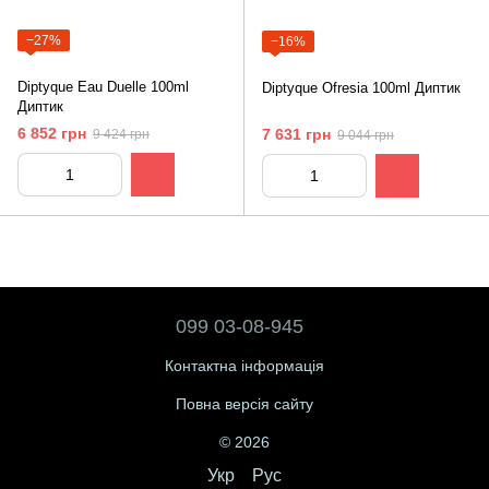
−27%
−16%
Diptyque Eau Duelle 100ml
Diptyque Ofresia 100ml Диптик
Диптик
6 852 грн
7 631 грн
9 424 грн
9 044 грн
099 03-08-945
Контактна інформація
Повна версія сайту
© 2026
Укр
Рус