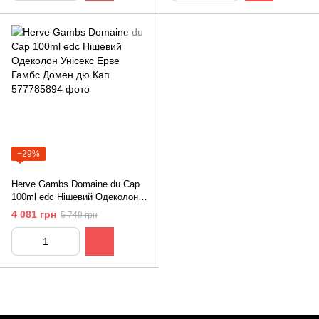
−29%
Herve Gambs Domaine du Cap
100ml edс Нішевий Одеколон
Унісекс Ерве Гамбс Домен дю
4 081 грн
5 749 грн
Кап