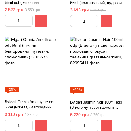
65ml edt ( жіночний,
65ml (притягальний, пудровий,
неймовірно гарний,
чарівний, м'який, делікатний)
2 527 грн
3 693 грн
3 559 грн
5 201 грн
оптимістичний, чуттєвий)
−29%
−29%
Bvlgari Omnia Amethyste edt
Bvlgari Jasmin Noir 100ml edp
65ml (ніжний, благородний,
(В його чуттєвої гармонії
чуттєвий, спокусливий)
приховані спокуса і таємниця
3 110 грн
6 220 грн
4 380 грн
8 760 грн
фатальної жінки)