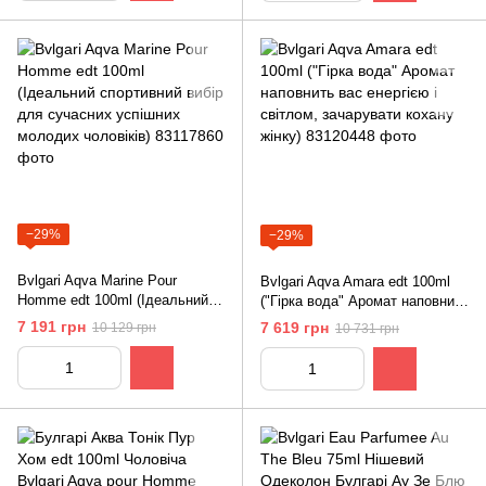
−29%
−29%
Bvlgari Aqva Marine Pour
Bvlgari Aqva Amara edt 100ml
Homme edt 100ml (Ідеальний
("Гірка вода" Аромат наповнить
спортивний вибір для сучасних
вас енергією і світлом,
7 191 грн
7 619 грн
10 129 грн
10 731 грн
успішних молодих чоловіків)
зачарувати кохану жінку)