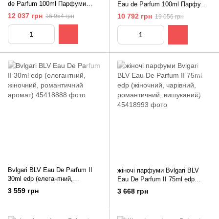
de Parfum 100ml Парфуми
Eau de Parfum 100ml Парфуми
Булгарі Аллегра Ріва Солар
Булгарі Аллегра Рок ен Рим
12 037 грн
10 792 грн
16 954 грн
19 056 грн
Bvlgari BLV Eau De Parfum II
жіночі парфуми Bvlgari BLV
30ml edp (елегантний,
Eau De Parfum II 75ml edp
жіночний, романтичний аромат)
(жіночний, чарівний,
3 559 грн
3 668 грн
романтичний, вишуканий)