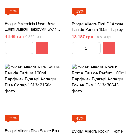
−29%
−29%
Bvlgari Splendida Rose Rose
Bvlgari Allegra Fiori D ' Amore
100ml Жіночі Парфуми Булгарі
Eau de Parfum 100ml Парфуми
Сплендида Троянда Роуз
Булгарі Аллегра Фіорі ді
4 846 грн
13 187 грн
6 825 грн
18 574 грн
Аморе
−29%
−43%
Bvlgari Allegra Riva Solare Eau
Bvlgari Allegra Rock'n ' Rome