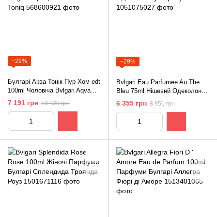
−29%
−29%
Булгарі Аква Тонік Пур Хом edt
Bvlgari Eau Parfumee Au The
100ml Чоловіча Bvlgari Aqva
Bleu 75ml Нішевий Одеколон
pour Homme Toniq
Булгарі Ау Зе Блю
7 191 грн
6 355 грн
10 129 грн
8 951 грн