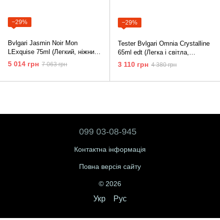
−29%
−29%
Bvlgari Jasmin Noir Mon
Tester Bvlgari Omnia Crystalline
LExquise 75ml (Легкий, ніжний
65ml edt (Легка і світла,
аромат неодмінно
витончена квітково-водяна
5 014 грн
3 110 грн
7 063 грн
4 380 грн
сподобається дамам з
композиція)
витонченим смаком)
099 03-08-945
Контактна інформація
Повна версія сайту
© 2026
Укр
Рус