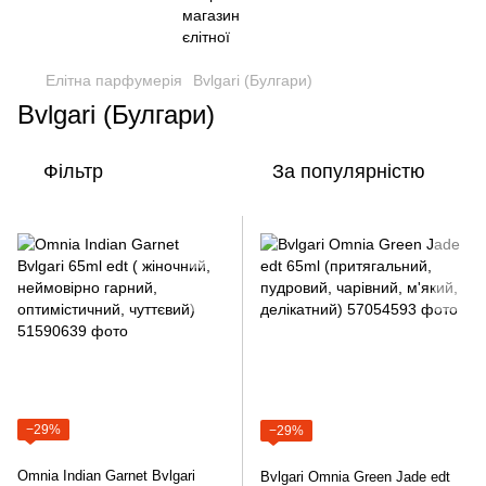
Елітна парфумерія
Bvlgari (Булгари)
Bvlgari (Булгари)
Фільтр
За популярністю
−29%
−29%
Omnia Indian Garnet Bvlgari
Bvlgari Omnia Green Jade edt