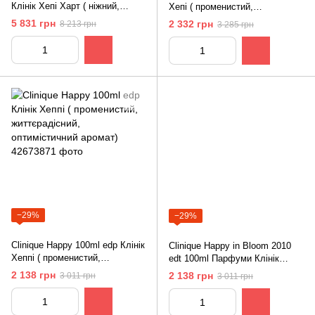
Клінік Хепі Харт ( ніжний,
Хепі ( променистий,
чарівний, жіночний аромат)
життєрадісний, оптимістичний
5 831 грн
2 332 грн
8 213 грн
3 285 грн
аромат)
−29%
−29%
Clinique Happy 100ml edp Клінік
Clinique Happy in Bloom 2010
Хеппі ( променистий,
edt 100ml Парфуми Клінік
життєрадісний, оптимістичний
Хеппі ін Блум 2010
2 138 грн
2 138 грн
3 011 грн
3 011 грн
аромат)