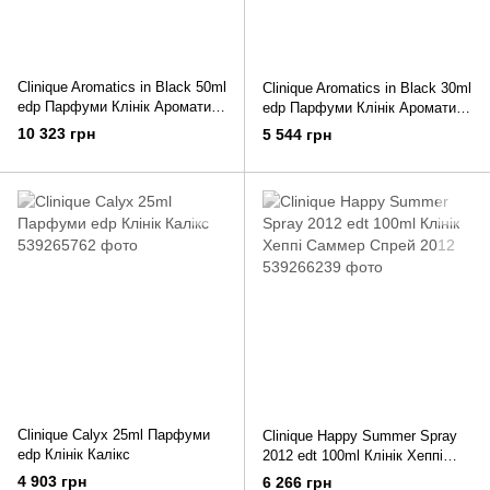
Clinique Aromatics in Black 50ml
Clinique Aromatics in Black 30ml
edр Парфуми Клінік Ароматик
edр Парфуми Клінік Ароматик
ін Блек
ін Блек
10 323 грн
5 544 грн
Clinique Calyx 25ml Парфуми
Clinique Happy Summer Spray
edp Клінік Калікс
2012 edt 100ml Клінік Хеппі
Саммер Спрей 2012
4 903 грн
6 266 грн