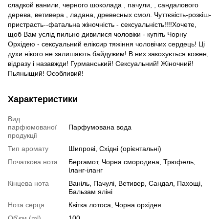
сладкой ванили, черного шоколада , пачули, , сандалового
дерева, ветивера , ладана, древесных смол. Чуттєвість-розкіш-
пристрасть--фатальна жіночність - сексуальність!!!!Хочете,
щоб Вам услід пильно дивилися чоловіки - купіть Чорну
Орхідею - сексуальний еліксир тяжіння чоловічих сердець! Ці
духи нікого не залишають байдужим! В них закохується кожен,
відразу і назавжди! Гурманський! Сексуальний! Жіночний!
Пьяныщий! Особливий!
Характеристики
Вид
парфюмованої
Парфумована вода
продукції
Тип аромату
Шипрові, Східні (орієнтальні)
Початкова нота
Бергамот, Чорна смородина, Трюфель,
Іланг-іланг
Кінцева нота
Ваніль, Пачулі, Ветивер, Сандал, Пахощі,
Бальзам яліні
Нота серця
Квітка лотоса, Чорна орхідея
Об'єм (ml)
100