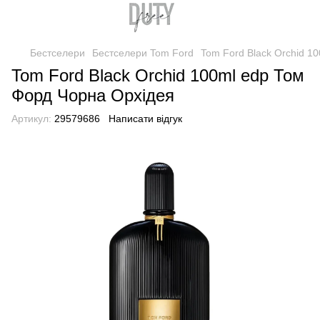
Бестселери
Бестселери Tom Ford
Tom Ford Black Orchid 1
Tom Ford Black Orchid 100ml edp Том
Форд Чорна Орхідея
Артикул:
29579686
Написати відгук