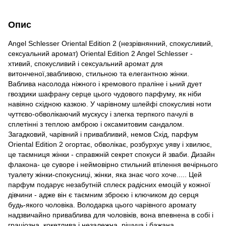
Опис
Angel Schlesser Oriental Edition 2 (незрівнянний, спокусливий,
сексуальний аромат) Oriental Edition 2 Angel Schlesser -
хтивий, спокусливий і сексуальний аромат для
витонченої,звабливою, стильною та елегантною жінки.
Ваблива насолода ніжного і кремового праліне і ьний дует
гвоздики шафрану серце цього чудового парфуму, як ніби
навіяно східною казкою. У чарівному шлейфі спокусливі ноти
чуттєво-обволікаючий мускусу і злегка терпкого пачулі в
сплетінні з теплою амброю і оксамитовим сандалом.
Загадковий, чарівний і привабливий, немов Схід, парфум
Oriental Edition 2 огортає, обволікає, розбурхує уяву і хвилює,
це таємниця жінки - справжній секрет спокуси й зваби. Дизайн
флакона- це суворе і неймовірно стильний втілення вечірнього
туалету жінки-спокусниці, жінки, яка знає чого хоче..... Цей
парфум подарує незабутній сплеск радісних емоцій у кожної
дівчини - адже він є таємним зброєю і ключиком до серця
будь-якого чоловіка. Володарка цього чарівного аромату
надзвичайно приваблива для чоловіків, вона впевнена в собі і
граціозна, кокетлива і незалежна, рішуча і бажана,