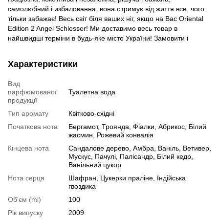
самолюбний і избалованна, вона отримує від життя все, чого
тільки забажає! Весь світ біля ваших ніг, якщо на Вас Oriental
Edition 2 Angel Schlesser! Ми доставимо весь товар в
найшвидші терміни в будь-яке місто України! Замовити і
Характеристики
Вид
парфюмованої
Туалетна вода
продукції
Тип аромату
Квітково-східні
Початкова нота
Бергамот, Троянда, Фіалки, Абрикос, Білий
жасмин, Рожевий конвалія
Кінцева нота
Сандалове дерево, Амбра, Ваніль, Ветивер,
Мускус, Пачулі, Палісандр, Білий кедр,
Ванільний цукор
Нота серця
Шафран, Цукерки праліне, Індійська
гвоздика
Об'єм (ml)
100
Рік випуску
2009