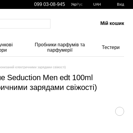
099 03-08-945
Укр
Рус
UAH
Вхід
Мій кошик
нкові
Пробники парфумів та
Тестери
ори
парфумерії
пронизаний електричними зарядами свіжості)
ue Seduction Men edt 100ml
ичними зарядами свіжості)