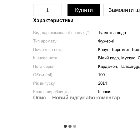
Купити
Замовити ш
Характеристики
Вид парфюмованої продукції
Туалетна вода
Тип аромату
Фужерні
Початкова нота
Кавун, Бергамот, Вод
Кінцева нота
Білий кедр, Мускус, 
Нота серця
Кардамон, Палісандр, 
Об'єм (ml)
100
Рік випуску
2014
Країна виробництва
Іспанія
Опис
Новий відгук або коментар