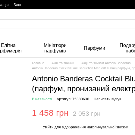
мація
Блог
Елітна
Мініатюри
Подару
Парфуми
арфумерія
парфумів
наб
Головна
Акції та знижки
Акції та знижки Antonio Banderas
Antonio Banderas Cocktail Blue Seduction Men edt 100ml (парфум, 
Antonio Banderas Cocktail Bl
(парфум, пронизаний електр
В наявності
Артикул: 75380636
Написати відгук
1 458 грн
2 053 грн
Увійти
для відображення накопичувальної знижки
%