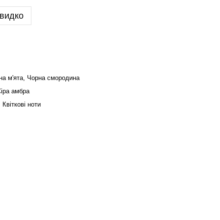
видко
на м'ята, Чорна смородина
Сіра амбра
Квіткові ноти