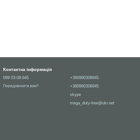
Контактна інформація
099 03-08-945
+380990308945
+380990308945
Передзвонити вам?
skype
mega_duty-free@ukr.net