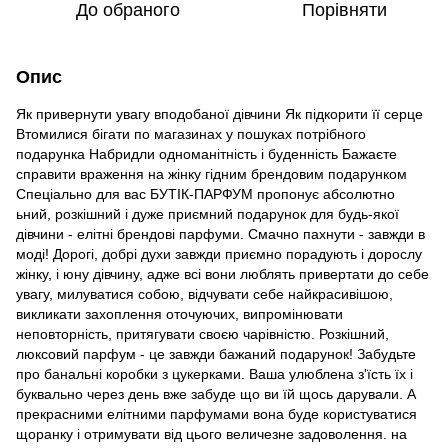
До обраного
Порівняти
Опис
Як привернути увагу вподобаної дівчини Як підкорити її серце
Втомилися бігати по магазинах у пошуках потрібного
подарунка Набридли одноманітність і буденність Бажаєте
справити враження на жінку гідним брендовим подарунком
Спеціально для вас БУТІК-ПАРФУМ пропонує абсолютно
ьний, розкішний і дуже приємний подарунок для будь-якої
дівчини - елітні брендові парфуми. Смачно пахнути - завжди в
моді! Дорогі, добрі духи завжди приємно порадують і дорослу
жінку, і юну дівчину, адже всі вони люблять привертати до себе
увагу, милуватися собою, відчувати себе найкрасивішою,
викликати захоплення оточуючих, випромінювати
неповторність, притягувати своєю чарівністю. Розкішний,
люксовий парфум - це завжди бажаний подарунок! Забудьте
про банальні коробки з цукерками. Ваша улюблена з'їсть їх і
буквально через день вже забуде що ви їй щось дарували. А
прекрасними елітними парфумами вона буде користуватися
щоранку і отримувати від цього величезне задоволення. на