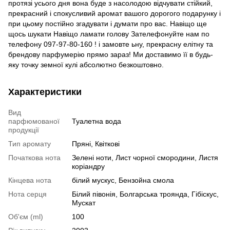
протязі усього дня вона буде з насолодою відчувати стійкий,
прекрасний і спокусливий аромат вашого дорогого подарунку і
при цьому постійно згадувати і думати про вас. Навіщо ще
щось шукати Навіщо ламати голову Зателефонуйте нам по
телефону 097-97-80-160 ! і замовте ьну, прекрасну елітну та
брендову парфумерію прямо зараз! Ми доставимо її в будь-
яку точку земної кулі абсолютно безкоштовно.
Характеристики
Вид
парфюмованої
Туалетна вода
продукції
Тип аромату
Пряні, Квіткові
Початкова нота
Зелені ноти, Лист чорної смородини, Листя
коріандру
Кінцева нота
білий мускус, Бензойна смола
Нота серця
Білий півонія, Болгарська троянда, Гібіскус,
Мускат
Об'єм (ml)
100