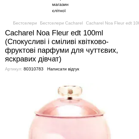
Бестселери
Бестселери Cacharel
Cacharel Noa Fleur edt 10
Cacharel Noa Fleur edt 100ml
(Спокусливі і сміливі квітково-
фруктові парфуми для чуттєвих,
яскравих дівчат)
Артикул:
80310783
Написати відгук