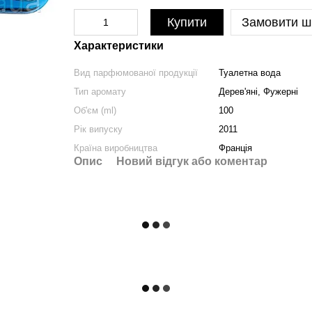
Купити
Замовити ш
Характеристики
Вид парфюмованої продукції
Туалетна вода
Тип аромату
Дерев'яні, Фужерні
Об'єм (ml)
100
Рік випуску
2011
Країна виробництва
Франція
Опис
Новий відгук або коментар