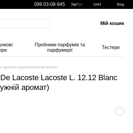
099 03-08-945
Укр
Рус
UAH
Вхід
Мій кошик
нкові
Пробники парфумів та
Тестери
ори
парфумерії
ster (деревно-фужерний мужній аромат)
De Lacoste Lacoste L. 12.12 Blanc
ужній аромат)