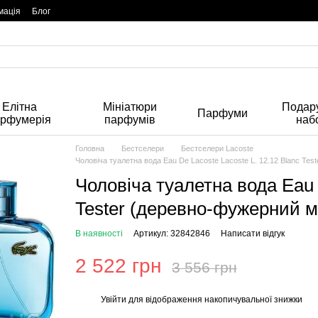
мація
Блог
Елітна
Мініатюри
Подару
Парфуми
арфумерія
парфумів
наб
Головна
Бестселери
Бестселери Lacoste
Чоловіча туалетна вода Eau De Lacoste Lacoste L. 12.12 Blanc Te
Чоловіча туалетна вода Eau 
Tester (деревно-фужерний м
В наявності
Артикул: 32842846
Написати відгук
2 522 грн
3 556 грн
Увійти
для відображення накопичувальної знижки
%