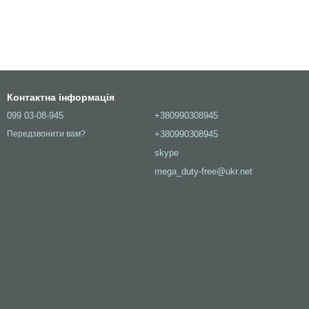
Контактна інформація
099 03-08-945
+380990308945
+380990308945
Передзвонити вам?
skype
mega_duty-free@ukr.net