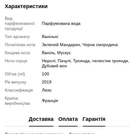
Характеристики
Вид
парфюмованої
Парфумована вода
продукції
Тип аромату
Ванільні
Початкова нота
Зелений Мандарин, Чорна смородина
Кінцева нота
Ваніль, Мускус
Нота серця
Неролі, Пачулі, Троянда, пелюстки троянди,
Дубовий мох
Об'єм (ml)
100
Рік випуску
2019
Классифікація
Люкс
Країна
Франція
виробництва
Доставка
Оплата
Гарантія