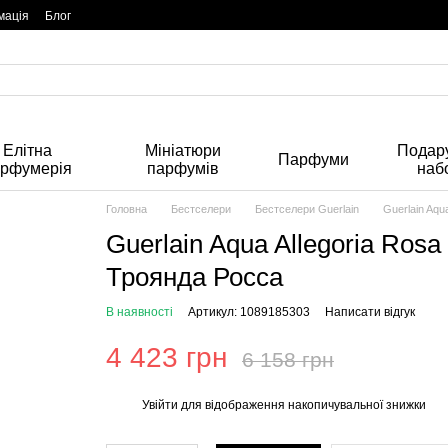
мація
Блог
Елітна
Мініатюри
Подару
Парфуми
арфумерія
парфумів
наб
Головна
Бестселери
Бестселери Guerlain
Guerlain Aqu
Guerlain Aqua Allegoria Ros
Троянда Росса
В наявності
Артикул: 1089185303
Написати відгук
4 423 грн
6 158 грн
Увійти
для відображення накопичувальної знижки
%