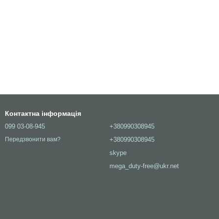
Контактна інформація
099 03-08-945
+380990308945
+380990308945
Передзвонити вам?
skype
mega_duty-free@ukr.net