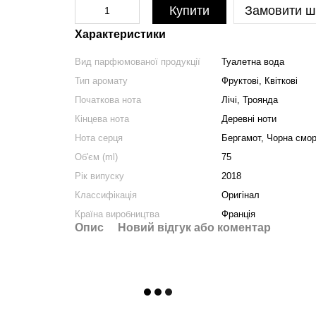
Купити
Замовити ш
Характеристики
Вид парфюмованої продукції
Туалетна вода
Тип аромату
Фруктові, Квіткові
Початкова нота
Лічі, Троянда
Кінцева нота
Деревні ноти
Нота серця
Бергамот, Чорна смо
Об'єм (ml)
75
Рік випуску
2018
Классифікація
Оригінал
Країна виробництва
Франція
Опис
Новий відгук або коментар