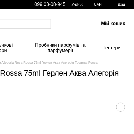
099 03-08-945
Укр
Рус
UAH
Вхід
Мій кошик
нкові
Пробники парфумів та
Тестери
ори
парфумерії
a Allegoria Rosa Rossa 75ml Герлен Аква Алегорія Троянда Росса
a Rossa 75ml Герлен Аква Алегорія