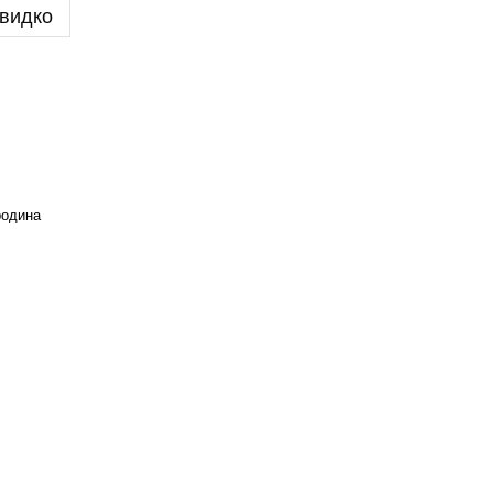
видко
родина