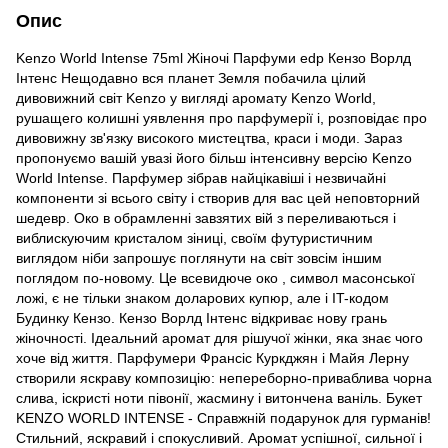
Опис
Kenzo World Intense 75ml Жіночі Парфуми edp Кензо Ворлд
Інтенс Нещодавно вся планет Земля побачила цілий
дивовижний світ Kenzo у вигляді аромату Kenzo World,
рушащего колишні уявлення про парфумерії і, розповідає про
дивовижну зв'язку високого мистецтва, краси і моди. Зараз
пропонуємо вашій увазі його більш інтенсивну версію Kenzo
World Intense. Парфумер зібрав найцікавіші і незвичайні
компоненти зі всього світу і створив для вас цей неповторний
шедевр. Око в обрамленні завзятих вій з переливаються і
виблискуючим кристалом зіниці, своїм футуристичним
виглядом ніби запрошує поглянути на світ зовсім іншим
поглядом по-новому. Це всевидюче око , символ масонської
ложі, є не тільки знаком доларових купюр, але і IT-кодом
Будинку Кензо. Кензо Ворлд Інтенс відкриває нову грань
жіночності. Ідеальний аромат для рішучої жінки, яка знає чого
хоче від життя. Парфумери Франсіс Куркджян і Майя Лерну
створили яскраву композицію: непереборно-приваблива чорна
слива, іскристі ноти півонії, жасмину і витончена ваніль. Букет
KENZO WORLD INTENSE - Справжній подарунок для гурманів!
Стильний, яскравий і спокусливий. Аромат успішної, сильної і