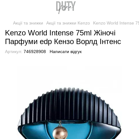
Акції та знижки
Акції та знижки Kenzo
Kenzo World Intense 
Kenzo World Intense 75ml Жіночі
Парфуми edp Кензо Ворлд Інтенс
Артикул:
746928908
Написати відгук