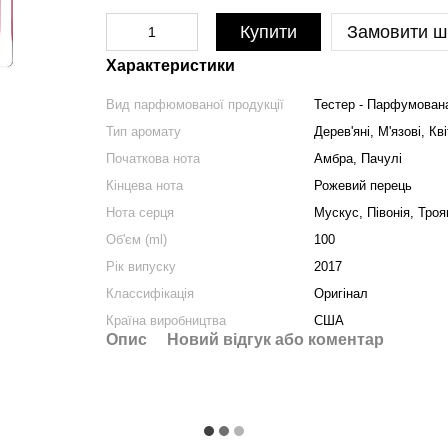
Купити
Замовити ш
Характеристики
Вид парфюмованої продукції
Тестер - Парфумован
Тип аромату
Дерев'яні, М'язові, Кві
Початкова нота
Амбра, Пачулі
Кінцева нота
Рожевий перець
Нота серця
Мускус, Півонія, Тро
Об'єм (ml)
100
Рік випуску
2017
Классифікація
Оригінал
Країна виробництва
США
Опис
Новий відгук або коментар