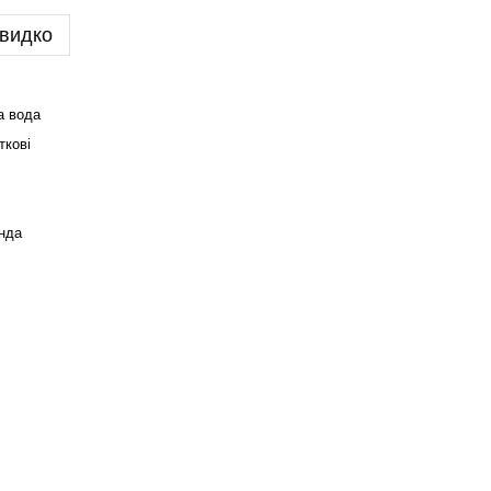
видко
а вода
ткові
янда