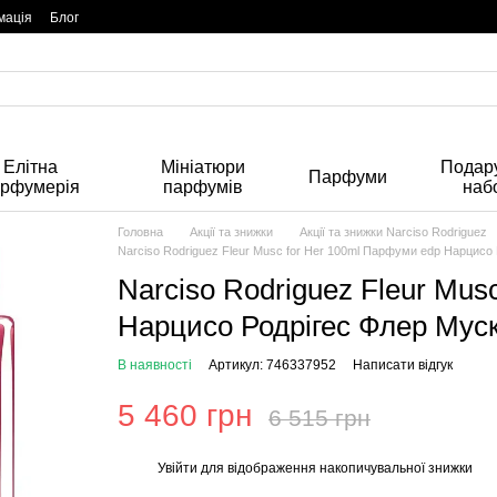
мація
Блог
Елітна
Мініатюри
Подару
Парфуми
арфумерія
парфумів
наб
Головна
Акції та знижки
Акції та знижки Narciso Rodriguez
Narciso Rodriguez Fleur Musc for Her 100ml Парфуми edp Нарцисо
Narciso Rodriguez Fleur Mus
Нарцисо Родрігес Флер Мус
В наявності
Артикул: 746337952
Написати відгук
5 460 грн
6 515 грн
Увійти
для відображення накопичувальної знижки
%