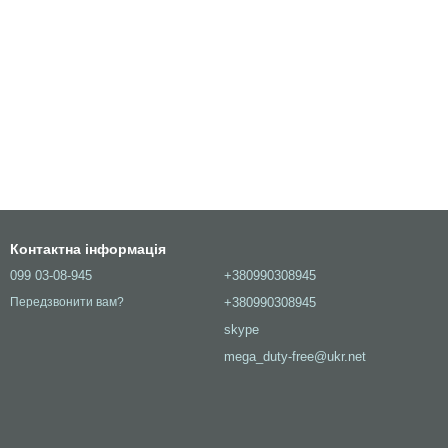
Контактна інформація
099 03-08-945
+380990308945
+380990308945
Передзвонити вам?
skype
mega_duty-free@ukr.net