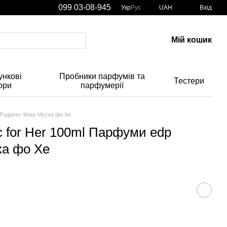
099 03-08-945
Укр
Рус
UAH
Вхід
Мій кошик
нкові
Пробники парфумів та
Тестери
ори
парфумерії
 Родрігес Флер Муска фо Хе
c for Her 100ml Парфуми edp
ка фо Хе