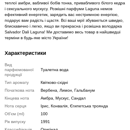
теплої амбри, вабливої бобів тонка, привабливого білого кедра
і сексуального мускусу. Розкішні парфуми Lagunа немов
ефективний енергетик, зарядить вас нестримною енергією,
подарує вам радість і щастя. Всі ваші мрії збуваються швидко,
блискавично і легко, якщо ви прекрасна і розкішна володарка
Salvadоr Dаli Lagunа! Ми доставимо весь товар в найшвидші
терміни в будь-яке місто України!
Характеристики
Вид
парфюмованої
Туалетна вода
продукції
Тип аромату
Квітково-східні
Початкова нота
Вербена, Лимон, Гальбанум
Кінцева нота
Амбра, Мускус, Сандал
Нота серця
Ірис, Конвалія, Єгипетська троянда
Об'єм (ml)
100
Рік випуску
1991
Классифікація
Оригінал