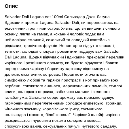
Опис
Salvador Dali Laguna edt 100ml Сальвадор Дали Лагуна
Вдихаючи аромат Lagunа Sаlvаdоr Dаli, ви переноситесь на
екзотичний, тропічний острів. Уявіть, що ви вийшли з синього
океану, лягли на гамак, а коханий чоловік подає вам
неймовірно смачний, соковитий та солодкий коктейль з
рідкісних, тропічних фруктів. Неповторне відчуття свіжості,
теплоти, солодкої спокуси і романтики подарує вам Salvadоr
Dаli Lagunа. Щодня відчуваючи і вдихаючи прекрасні переливи
чарівного і розкішного аромату, ви будете відчувати і бачити
перед очима чарівну і барвисту картинку відпочинку на
далеких екзотичних островах. Перші ноти оточать вас
симфонією любові та гарячої пристрасті з нот привабливою
вербени, соковитого ананаса, марокканських лимонів, стиглої
сливи, солодкого персика, ваблячою малини і зеленого
гальбанума. Запашне серце аромату вас приємно здивує
гармонійними переплетеннями солодкої єгипетської троянди,
жіночного жасмину, королівського ірису, таємничого
палісандра і ніжного, білої конвалії. Чарівний шлейф чарівно
розкривається чудовими нотами солодкого кокоса,
спокусливою ванілі, сексуальних пачулі, чуттєвого сандалу,